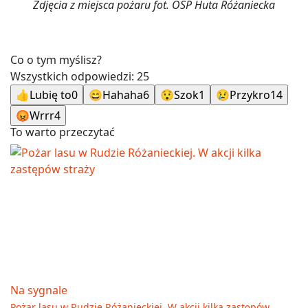
Zdjęcia z miejsca pożaru fot. OSP Huta Różaniecka
Co o tym myślisz?
Wszystkich odpowiedzi:
25
👍
Lubię to
0
😄
Hahaha
6
😯
Szok
1
😢
Przykro
14
😡
Wrrr
4
To warto przeczytać
Na sygnale
Pożar lasu w Rudzie Różanieckiej. W akcji kilka zastępów