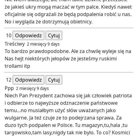
że jakieś ukry mogą maczać w tym palce. Kiedyś nawet
oficjalnie się odgrażali że będą podpalenia robić u nas.
No i wygląda że dotrzymują obietnicy.
10
Odpowiedz
Cytuj
Treściwy
2 miesięcy 9 days
To bardzo prawdopodobne. Ale za chwilę wyleje się na
Nas hejt niektórych jełopów że jesteśmy ruskimi
trollami itp
12
Odpowiedz
Cytuj
Ppp
2 miesięcy 9 days
Niech Pan Prezydent zachowa się jak człowiek patriota
i odbierze to najwyższe odznaczenie państwowe
temu...no musiałbym użyć słów uważanych jako
wulgarne. Ja też czuje ze to podejrzana sprawa. Za
duzo tych podpalen w Polsce. Tu magazyn,tu,hala ,tu
targowisko,tam lasy,nigdy tak nie bylo. To co? Kosmici