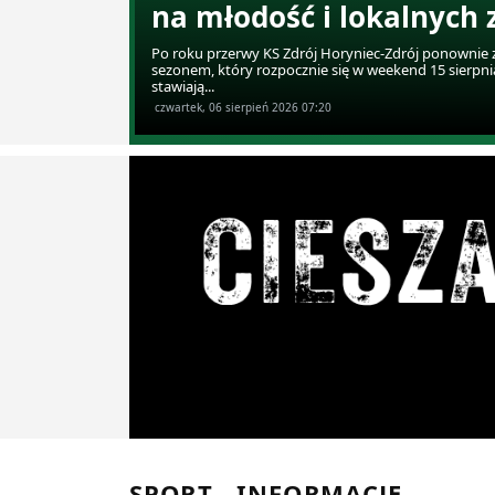
na młodość i lokalnych
Po roku przerwy KS Zdrój Horyniec-Zdrój ponownie z
sezonem, który rozpocznie się w weekend 15 sierpn
stawiają...
czwartek, 06 sierpień 2026 07:20
SPORT - INFORMACJE