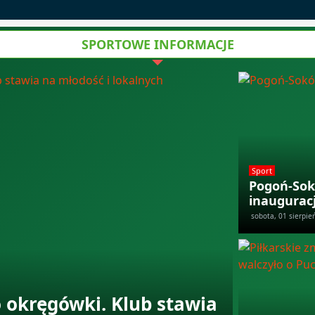
SPORTOWE INFORMACJE
Sport
Pogoń-Sok
inaugurac
sobota, 01 sierpie
 okręgówki. Klub stawia