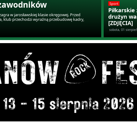
 zawodników
Sport
Piłkarski
agra w jarosławskiej klasie okręgowej. Przed
drużyn wa
ia, klub przechodzi wyraźną przebudowę kadry,
[ZDJĘCIA]
sobota, 01 sierpie