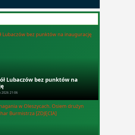
ół Lubaczów bez punktów na
ję
ń 2026 21:06