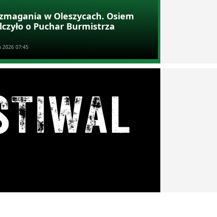
e zmagania w Oleszycach. Osiem
lczyło o Puchar Burmistrza
ń 2026 07:45