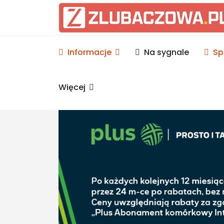
Informacje Lubaczów, p
Informacje
Na sygnale
Sp
Więcej