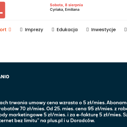
owiat lubaczowski
Sobota, 8 sierpnia
Cyriaka, Emiliana
ort
Imprezy
Edukacja
Inwestycje