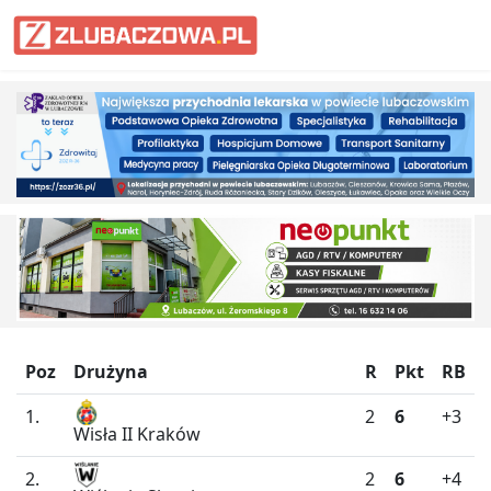
Informacje Lubaczów, powiat lub
Poz
Drużyna
R
Pkt
RB
1.
2
6
+3
Wisła II Kraków
2.
2
6
+4