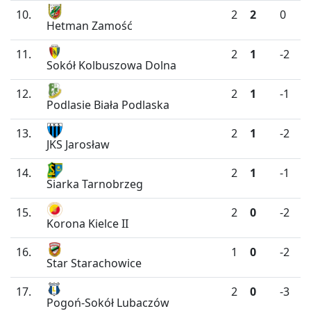
10.
2
2
0
Hetman Zamość
11.
2
1
-2
Sokół Kolbuszowa Dolna
12.
2
1
-1
Podlasie Biała Podlaska
13.
2
1
-2
JKS Jarosław
14.
2
1
-1
Siarka Tarnobrzeg
15.
2
0
-2
Korona Kielce II
16.
1
0
-2
Star Starachowice
17.
2
0
-3
Pogoń-Sokół Lubaczów