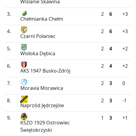
Wiślanie Skawina
3.
2
6
+3
Chełmianka Chełm
4.
2
6
+3
Czarni Połaniec
5.
2
4
+2
Wisłoka Dębica
6.
2
4
+2
AKS 1947 Busko-Zdrój
7.
2
3
0
Moravia Morawica
8.
2
3
-1
Naprzód Jędrzejów
9.
1
3
+1
KSZO 1929 Ostrowiec
Świętokrzyski