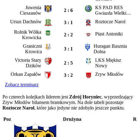
Juwenia
KS PAD RES
2 : 6
Cieszanów
Gwiazda Wielkie
Oczy
Ursus Dachnów
Roztocze Narol
3 : 1
Rolnik Wólka
Piast Antoniki
2 : 2
Krowicka
Graniczni
Huragan Basznia
3 : 1
Krowica
Dolna
Victoria Stary
LKS Miękisz
2 : 5
Dzików
Nowy
Orkan Zapałów
Zryw Młodów
3 : 2
Zobacz terminarz
Po czterech kolejkach liderem jest
Zdrój Horyniec
, wyprzedzający
Zryw Młodów bilansem bramkowym. Na dole tabeli pozostaje
Roztocze Narol
, które jako jedyne nie zdobyło jeszcze punktu.
Poz
Drużyna
R