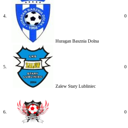
4.
0
Huragan Basznia Dolna
5.
0
Zalew Stary Lubliniec
6.
0