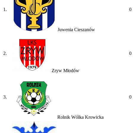
1.
0
Juwenia Cieszanów
2.
0
Zryw Młodów
3.
0
Rolnik Wólka Krowicka