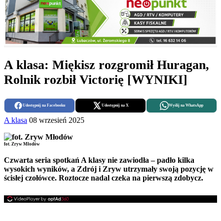
A klasa: Miękisz rozgromił Huragan,
Rolnik rozbił Victorię [WYNIKI]
Udostępnij na Facebooku
Udostępnij na X
Wyślij na WhatsApp
A klasa
08 wrzesień 2025
fot. Zryw Młodów
Czwarta seria spotkań A klasy nie zawiodła – padło kilka
wysokich wyników, a Zdrój i Zryw utrzymały swoją pozycję w
ścisłej czołówce. Roztocze nadal czeka na pierwszą zdobycz.