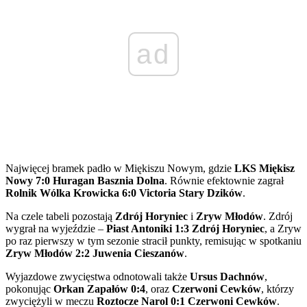
ad
Najwięcej bramek padło w Miękiszu Nowym, gdzie
LKS Miękisz
Nowy 7:0 Huragan Basznia Dolna
. Równie efektownie zagrał
Rolnik Wólka Krowicka 6:0 Victoria Stary Dzików
.
Na czele tabeli pozostają
Zdrój Horyniec
i
Zryw Młodów
. Zdrój
wygrał na wyjeździe –
Piast Antoniki 1:3 Zdrój Horyniec
, a Zryw
po raz pierwszy w tym sezonie stracił punkty, remisując w spotkaniu
Zryw Młodów 2:2 Juwenia Cieszanów
.
Wyjazdowe zwycięstwa odnotowali także
Ursus Dachnów
,
pokonując
Orkan Zapałów 0:4
, oraz
Czerwoni Cewków
, którzy
zwyciężyli w meczu
Roztocze Narol 0:1 Czerwoni Cewków
.