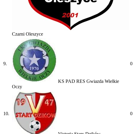
Czarni Oleszyce
9.
0
KS PAD RES Gwiazda Wielkie
Oczy
10.
0
Victoria Stary Dzików