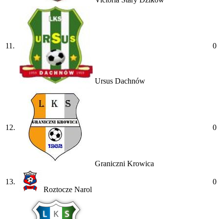
11.
0
Ursus Dachnów
12.
0
Graniczni Krowica
13.
0
Roztocze Narol