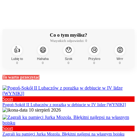
Co o tym myślisz?
Wszystkich odpowiedzi:
0
👍
😄
😯
😢
😡
Lubię to
Hahaha
Szok
Przykro
Wrrr
0
0
0
0
0
To warto przeczytać
Sport
Pogoń-Sokół II Lubaczów z porażką w debiucie w IV lidze [WYNIKI]
10 sierpień 2026
Sport
Zagrali ku pamięci Jurka Mozola. Błękitni najlepsi na własnym boisku