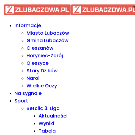
Informacje Lubaczów, powiat l
Informacje
Miasto Lubaczów
Gmina Lubaczów
Cieszanów
Horyniec-Zdrój
Oleszyce
Stary Dzików
Narol
Wielkie Oczy
Na sygnale
Sport
Betclic 3. Liga
Aktualności
Wyniki
Tabela