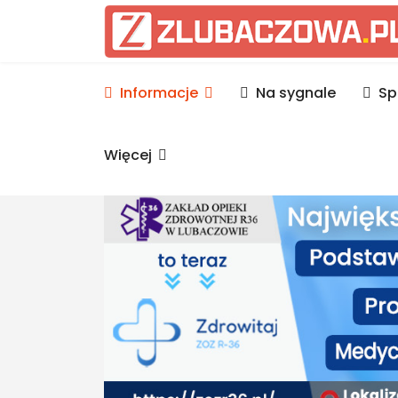
Informacje Lubaczów, p
Informacje
Na sygnale
Sp
Więcej