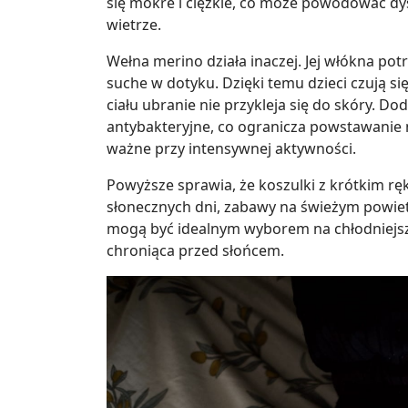
się mokre i ciężkie, co może powodować dy
wietrze.
Wełna merino działa inaczej. Jej włókna pot
suche w dotyku. Dzięki temu dzieci czują się
ciału ubranie nie przykleja się do skóry. 
antybakteryjne, co ogranicza powstawanie 
ważne przy intensywnej aktywności.
Powyższe sprawia, że koszulki z krótkim r
słonecznych dni, zabawy na świeżym powiet
mogą być idealnym wyborem na chłodniejsze
chroniąca przed słońcem.