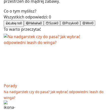
przestrzeń do mądrej zabawy.
Co o tym myślisz?
Wszystkich odpowiedzi:
0
👍
Lubię to
0
😄
Hahaha
0
😯
Szok
0
😢
Przykro
0
😡
Wrrr
0
To warto przeczytać
Porady
Na nadgarstek czy do pasa? Jak wybrać odpowiedni leash do
winga?