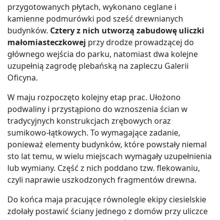
przygotowanych płytach, wykonano ceglane i
kamienne podmurówki pod sześć drewnianych
budynków.
Cztery z nich utworzą zabudowę uliczki
małomiasteczkowej
przy drodze prowadzącej do
głównego wejścia do parku, natomiast dwa kolejne
uzupełnią zagrodę plebańską na zapleczu Galerii
Oficyna.
W maju rozpoczęto kolejny etap prac. Ułożono
podwaliny i przystąpiono do wznoszenia ścian w
tradycyjnych konstrukcjach zrębowych oraz
sumikowo-łątkowych. To wymagające zadanie,
ponieważ elementy budynków, które powstały niemal
sto lat temu, w wielu miejscach wymagały uzupełnienia
lub wymiany. Część z nich poddano tzw. flekowaniu,
czyli naprawie uszkodzonych fragmentów drewna.
Do końca maja pracujące równolegle ekipy ciesielskie
zdołały postawić ściany jednego z domów przy uliczce