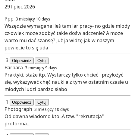
29 lipiec 2026
Ppp
3 miesięcy 10 days
Wszędzie wymagane ileś tam lar pracy- no gdzie mlody
człowiek moze zdobyć takie doświadczenie? A moze
warto mu dać szansę? Już ja widzę jak w naszym
powiecie to się uda
3
Odpowiedz
Cytuj
Barbara
3 miesięcy 9 days
Praktyki, staże itp. Wystarczy tylko chcieć i przyłożyć
się, wykazywać chęć nauki a z tym w ostatnim czasie u
młodych ludzi bardzo słabo
1
Odpowiedz
Cytuj
Photograph
3 miesięcy 10 days
Od dawna wiadomo kto..A tzw. "rekrutacja"
proforma...