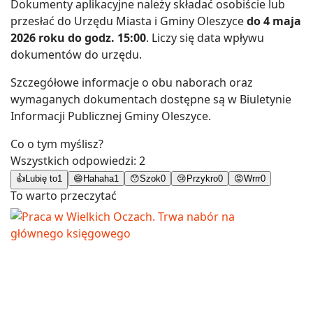
Dokumenty aplikacyjne należy składać osobiście lub
przesłać do Urzędu Miasta i Gminy Oleszyce
do 4 maja
2026 roku do godz. 15:00
. Liczy się data wpływu
dokumentów do urzędu.
Szczegółowe informacje o obu naborach oraz
wymaganych dokumentach dostępne są w Biuletynie
Informacji Publicznej Gminy Oleszyce.
Co o tym myślisz?
Wszystkich odpowiedzi:
2
👍
Lubię to
1
😄
Hahaha
1
😯
Szok
0
😢
Przykro
0
😡
Wrrr
0
To warto przeczytać