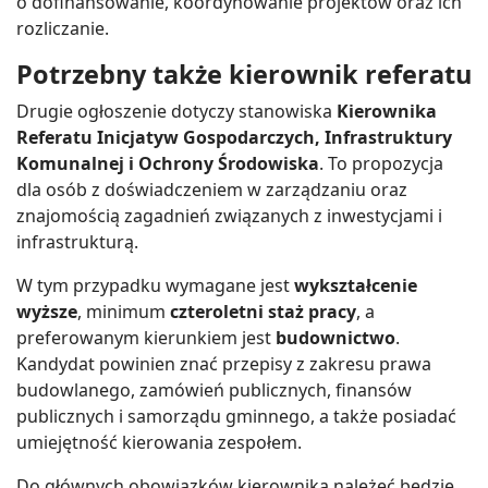
o dofinansowanie, koordynowanie projektów oraz ich
rozliczanie.
Potrzebny także kierownik referatu
Drugie ogłoszenie dotyczy stanowiska
Kierownika
Referatu Inicjatyw Gospodarczych, Infrastruktury
Komunalnej i Ochrony Środowiska
. To propozycja
dla osób z doświadczeniem w zarządzaniu oraz
znajomością zagadnień związanych z inwestycjami i
infrastrukturą.
W tym przypadku wymagane jest
wykształcenie
wyższe
, minimum
czteroletni staż pracy
, a
preferowanym kierunkiem jest
budownictwo
.
Kandydat powinien znać przepisy z zakresu prawa
budowlanego, zamówień publicznych, finansów
publicznych i samorządu gminnego, a także posiadać
umiejętność kierowania zespołem.
Do głównych obowiązków kierownika należeć będzie