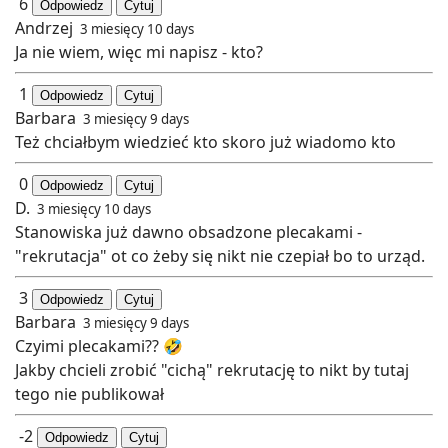
6
Odpowiedz
Cytuj
Andrzej
3 miesięcy 10 days
Ja nie wiem, więc mi napisz - kto?
1
Odpowiedz
Cytuj
Barbara
3 miesięcy 9 days
Też chciałbym wiedzieć kto skoro już wiadomo kto
0
Odpowiedz
Cytuj
D.
3 miesięcy 10 days
Stanowiska już dawno obsadzone plecakami -
"rekrutacja" ot co żeby się nikt nie czepiał bo to urząd.
3
Odpowiedz
Cytuj
Barbara
3 miesięcy 9 days
Czyimi plecakami?? 🤣
Jakby chcieli zrobić "cichą" rekrutację to nikt by tutaj
tego nie publikował
-2
Odpowiedz
Cytuj