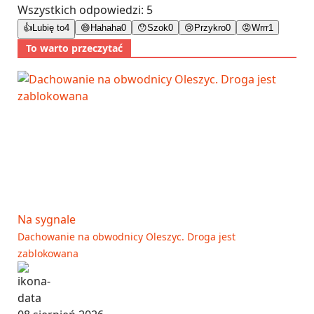
Wszystkich odpowiedzi:
5
👍
Lubię to
4
😄
Hahaha
0
😯
Szok
0
😢
Przykro
0
😡
Wrrr
1
To warto przeczytać
Na sygnale
Dachowanie na obwodnicy Oleszyc. Droga jest
zablokowana