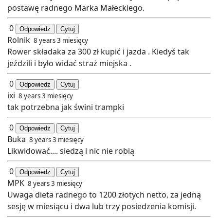
postawę radnego Marka Małeckiego.
0
Odpowiedz
Cytuj
Rolnik
8 years 3 miesięcy
Rower składaka za 300 zł kupić i jazda . Kiedyś tak
jeździli i było widać straż miejska .
0
Odpowiedz
Cytuj
ixi
8 years 3 miesięcy
tak potrzebna jak świni trampki
0
Odpowiedz
Cytuj
Buka
8 years 3 miesięcy
Likwidować.... siedzą i nic nie robią
0
Odpowiedz
Cytuj
MPK
8 years 3 miesięcy
Uwaga dieta radnego to 1200 złotych netto, za jedną
sesję w miesiącu i dwa lub trzy posiedzenia komisji.