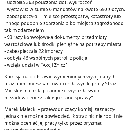
- udzieliła 363 pouczenia dot. wykroczeń
- wystawiła w sumie 6 mandatów na kwotę 650 złotych.
- zabezpieczyła 1 miejsce przestępstw, katastrofy lub
innego podobnie zdarzenia albo miejsca zagrożonego
takim zdarzeniem
- 98 razy konwojowała dokumenty, przedmioty
wartościowe lub środki pieniężne na potrzeby miasta
- zabezpieczała 22 imprezy
- odbyła 46 wspólnych patroli z policja
- wzięła udział w "Akcji Znicz"
Komisja na podstawie wymienionych wyżej danych
oraz opinii mieszkańców oceniła wyniki pracy Straż
Miejskiej na niski poziomie i "wyraziła swoje
niezadowolenie z takiego stanu sprawy"
Marek Małecki – przewodniczący komisji zaznaczył
jednak nie można powiedzieć, iż straż nic nie robi i nie
można oceniać jej pracy tylko przez pryzmat
wystawionych mandatów.