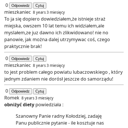
0
Odpowiedz
Cytuj
mieszkaniec
8 years 3 miesięcy
To ja się dopiero dowiedziałem,że istnieje straż
miejska, owszem 10 lat temu ich widziałem,ale
myslałem,ze juz dawno ich zlikwidowano! nie no
panowie, jak można dalej utrzymywac coś, czego
praktycznie brak!
0
Odpowiedz
Cytuj
mieszkaniec
8 years 3 miesięcy
to jest problem całego powiatu lubaczowskiego , który
jednym zdaniem nie dorósł jeszcze do samorządu!
0
Odpowiedz
Cytuj
Romek
8 years 3 miesięcy
obniżyć diety
powiedziała :
Szanowny Panie radny Kołodziej, zadaję
Panu publicznie pytanie - ile kosztuje nas