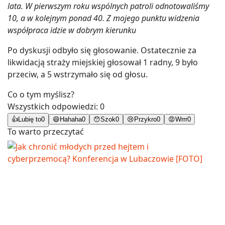
lata. W pierwszym roku wspólnych patroli odnotowaliśmy
10, a w kolejnym ponad 40. Z mojego punktu widzenia
współpraca idzie w dobrym kierunku
Po dyskusji odbyło się głosowanie. Ostatecznie za
likwidacją straży miejskiej głosował 1 radny, 9 było
przeciw, a 5 wstrzymało się od głosu.
Co o tym myślisz?
Wszystkich odpowiedzi:
0
👍
Lubię to
0
😄
Hahaha
0
😯
Szok
0
😢
Przykro
0
😡
Wrrr
0
To warto przeczytać