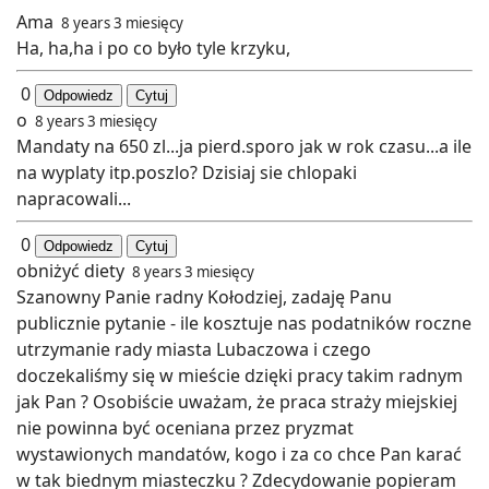
Ama
8 years 3 miesięcy
Ha, ha,ha i po co było tyle krzyku,
0
Odpowiedz
Cytuj
o
8 years 3 miesięcy
Mandaty na 650 zl...ja pierd.sporo jak w rok czasu...a ile
na wyplaty itp.poszlo? Dzisiaj sie chlopaki
napracowali...
0
Odpowiedz
Cytuj
obniżyć diety
8 years 3 miesięcy
Szanowny Panie radny Kołodziej, zadaję Panu
publicznie pytanie - ile kosztuje nas podatników roczne
utrzymanie rady miasta Lubaczowa i czego
doczekaliśmy się w mieście dzięki pracy takim radnym
jak Pan ? Osobiście uważam, że praca straży miejskiej
nie powinna być oceniana przez pryzmat
wystawionych mandatów, kogo i za co chce Pan karać
w tak biednym miasteczku ? Zdecydowanie popieram