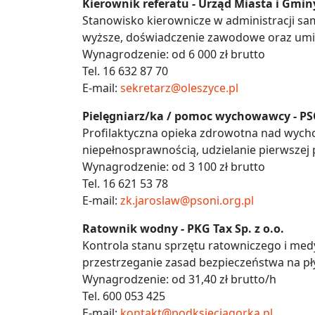
Kierownik referatu - Urząd Miasta i Gmi
Stanowisko kierownicze w administracji sa
wyższe, doświadczenie zawodowe oraz umi
Wynagrodzenie: od 6 000 zł brutto
Tel. 16 632 87 70
E-mail:
sekretarz@oleszyce.pl
Pielęgniarz/ka / pomoc wychowawcy - PS
Profilaktyczna opieka zdrowotna nad wych
niepełnosprawnością, udzielanie pierwszej 
Wynagrodzenie: od 3 100 zł brutto
Tel. 16 621 53 78
E-mail:
zk.jaroslaw@psoni.org.pl
Ratownik wodny - PKG Tax Sp. z o.o.
Kontrola stanu sprzętu ratowniczego i med
przestrzeganie zasad bezpieczeństwa na pł
Wynagrodzenie: od 31,40 zł brutto/h
Tel. 600 053 425
E-mail:
kontakt@podksieciagorka.pl