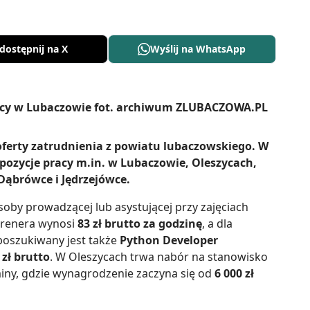
dostępnij na X
Wyślij na WhatsApp
oferty zatrudnienia z powiatu lubaczowskiego. W
pozycje pracy m.in. w Lubaczowie, Oleszycach,
Dąbrówce i Jędrzejówce.
oby prowadzącej lub asystującej przy zajęciach
 trenera wynosi
83 zł brutto za godzinę
, a dla
poszukiwany jest także
Python Developer
 zł brutto
. W Oleszycach trwa nabór na stanowisko
miny, gdzie wynagrodzenie zaczyna się od
6 000 zł