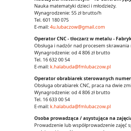
Nauka matematyki dzieci i młodzieży.
Wynagrodzenie: 55 zł brutto/h
Tel. 601 180 075
E-mail:
4u.lubaczow@gmail.com
Operator CNC - tłoczarz w metalu - Fabry
Obsługa i nadzór nad procesem skrawania 
Wynagrodzenie: od 4 806 zł brutto
Tel. 16 632 00 54
E-mail:
k.halabuda@fmlubaczow.pl
Operator obrabiarek sterowanych numery
Obsługa obrabiarek CNC, praca na dwie zmi
Wynagrodzenie: od 4 806 zł brutto
Tel. 16 633 00 54
E-mail:
k.halabuda@fmlubaczow.pl
Osoba prowadząca / asystująca na zajęci
Prowadzenie lub współprowadzenie zajęć spo