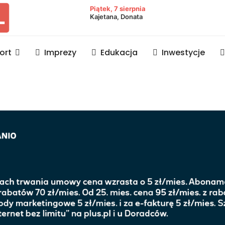
owiat lubaczowski
Piątek, 7 sierpnia
Kajetana, Donata
ort
Imprezy
Edukacja
Inwestycje