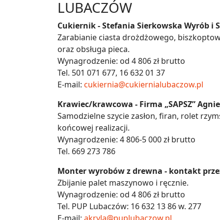
LUBACZÓW
Cukiernik - Stefania Sierkowska Wyrób i 
Zarabianie ciasta drożdżowego, biszkoptowe
oraz obsługa pieca.
Wynagrodzenie: od 4 806 zł brutto
Tel. 501 071 677, 16 632 01 37
E-mail:
cukiernia@cukiernialubaczow.pl
Krawiec/krawcowa - Firma „SAPSZ” Agnie
Samodzielne szycie zasłon, firan, rolet rzym
końcowej realizacji.
Wynagrodzenie: 4 806-5 000 zł brutto
Tel. 669 273 786
Monter wyrobów z drewna - kontakt prze
Zbijanie palet maszynowo i ręcznie.
Wynagrodzenie: od 4 806 zł brutto
Tel. PUP Lubaczów: 16 632 13 86 w. 277
E-mail:
akryla@puplubaczow.pl