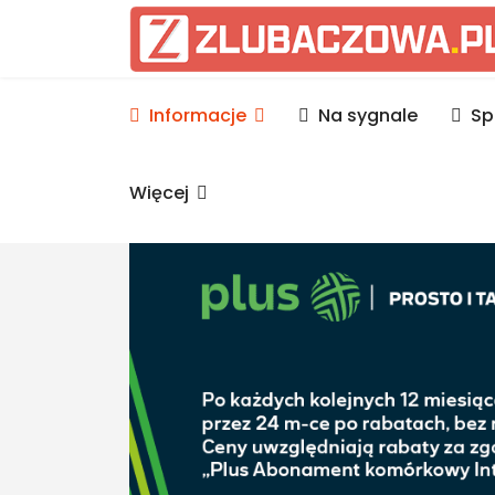
Informacje Lubaczów, p
Informacje
Na sygnale
Sp
Więcej