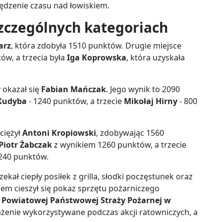
ędzenie czasu nad łowiskiem.
zczególnych kategoriach
arz
, która zdobyła 1510 punktów. Drugie miejsce
w, a trzecia była
Iga Koprowska
, która uzyskała
 okazał się
Fabian Mańczak
. Jego wynik to 2090
Kudyba
- 1240 punktów, a trzecie
Mikołaj Hirny
- 800
ciężył
Antoni Kropiowski
, zdobywając 1560
Piotr Żabczak
z wynikiem 1260 punktów, a trzecie
1240 punktów.
ał ciepły posiłek z grilla, słodki poczęstunek oraz
m cieszył się pokaz sprzętu pożarniczego
Powiatowej Państwowej Straży Pożarnej w
ażenie wykorzystywane podczas akcji ratowniczych, a