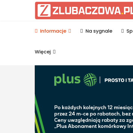
Informacje Lubaczów, p
Informacje
Na sygnale
Sp
Więcej