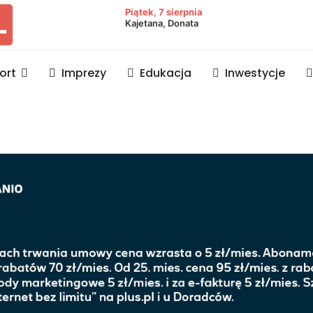
owiat lubaczowski
Piątek, 7 sierpnia
Kajetana, Donata
ort
Imprezy
Edukacja
Inwestycje