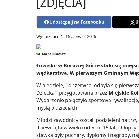
[ZDJĘCIA]
Udostępnij na Facebooku
U
Wydarzenia
16 czerwiec 2026
fot. Gmina Lubaczów
Łowisko w Borowej Górze stało się miejs
wędkarstwa. W pierwszym Gminnym Wędkar
W niedzielę, 14 czerwca, odbyła się pierw
Dziecka”, przygotowana przez
Miejskie Ko
Wydarzenie połączyło sportową rywalizację,
myślą o dzieciach.
Młodzi zawodnicy zostali podzieleni na trz
dziewczęta w wieku od 5 do 15 lat, chłopcy o
stawką były puchary, dyplomy i nagrody, na