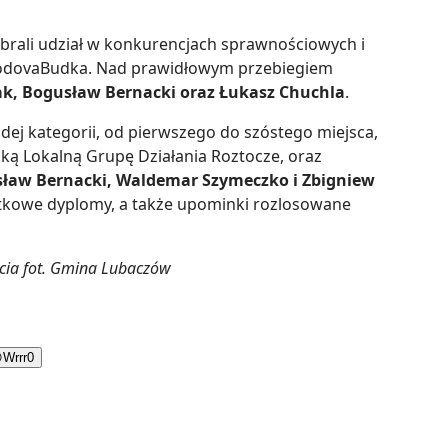
 brali udział w konkurencjach sprawnościowych i
 LodovaBudka. Nad prawidłowym przebiegiem
ak, Bogusław Bernacki oraz Łukasz Chuchla
.
ej kategorii, od pierwszego do szóstego miejsca,
cką Lokalną Grupę Działania Roztocze, oraz
ław Bernacki, Waldemar Szymeczko i Zbigniew
ątkowe dyplomy, a także upominki rozlosowane
ęcia fot. Gmina Lubaczów

Wrrr
0