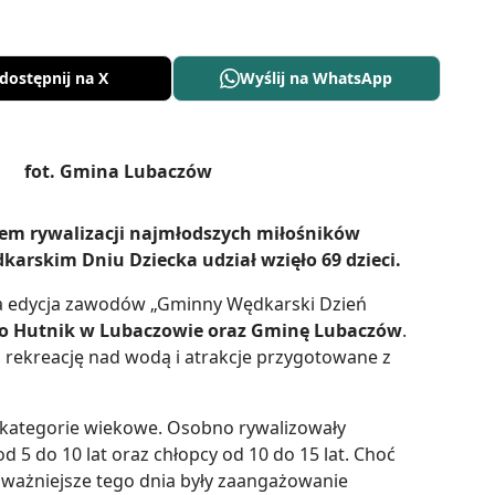
dostępnij na X
Wyślij na WhatsApp
cem rywalizacji najmłodszych miłośników
skim Dniu Dziecka udział wzięło 69 dzieci.
sza edycja zawodów „Gminny Wędkarski Dzień
ło Hutnik w Lubaczowie oraz Gminę Lubaczów
.
 rekreację nad wodą i atrakcje przygotowane z
y kategorie wiekowe. Osobno rywalizowały
d 5 do 10 lat oraz chłopcy od 10 do 15 lat. Choć
jważniejsze tego dnia były zaangażowanie