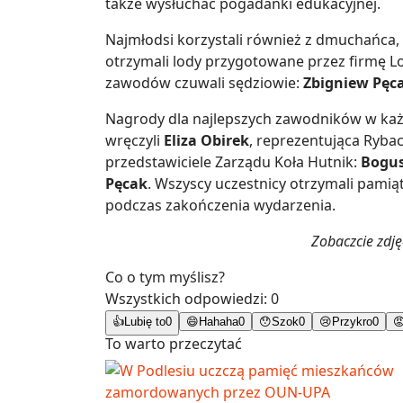
także wysłuchać pogadanki edukacyjnej.
Najmłodsi korzystali również z dmuchańca,
otrzymali lody przygotowane przez firmę
zawodów czuwali sędziowie:
Zbigniew Pęc
Nagrody dla najlepszych zawodników w każd
wręczyli
Eliza Obirek
, reprezentująca Ryba
przedstawiciele Zarządu Koła Hutnik:
Bogus
Pęcak
. Wszyscy uczestnicy otrzymali pami
podczas zakończenia wydarzenia.
Zobaczcie zdj
Co o tym myślisz?
Wszystkich odpowiedzi:
0
👍
Lubię to
0
😄
Hahaha
0
😯
Szok
0
😢
Przykro
0

To warto przeczytać