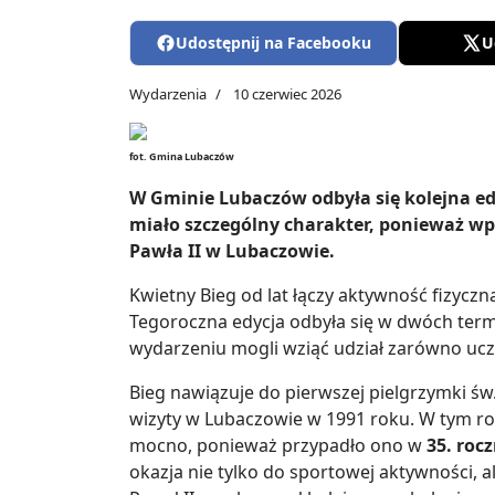
Udostępnij na Facebooku
U
Wydarzenia
10 czerwiec 2026
fot. Gmina Lubaczów
W Gminie Lubaczów odbyła się kolejna e
miało szczególny charakter, ponieważ wpi
Pawła II w Lubaczowie.
Kwietny Bieg od lat łączy aktywność fizyczn
Tegoroczna edycja odbyła się w dwóch termi
wydarzeniu mogli wziąć udział zarówno uczni
Bieg nawiązuje do pierwszej pielgrzymki św.
wizyty w Lubaczowie w 1991 roku. W tym ro
mocno, ponieważ przypadło ono w
35. roc
okazja nie tylko do sportowej aktywności, a