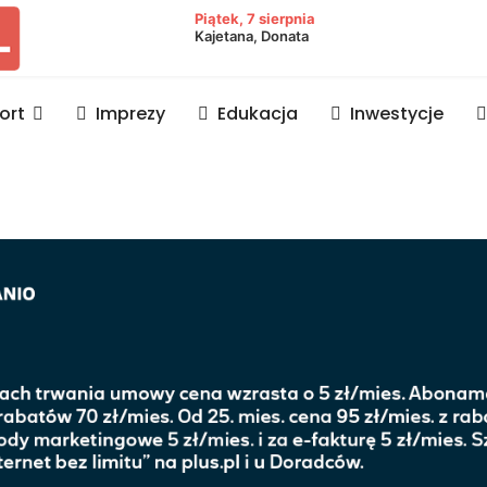
owiat lubaczowski
Piątek, 7 sierpnia
Kajetana, Donata
ort
Imprezy
Edukacja
Inwestycje