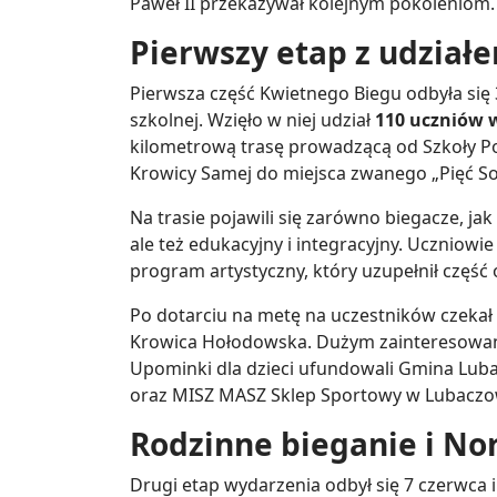
Paweł II przekazywał kolejnym pokoleniom.
Pierwszy etap z udział
Pierwsza część Kwietnego Biegu odbyła się 
szkolnej. Wzięło w niej udział
110 uczniów 
kilometrową trasę prowadzącą od Szkoły P
Krowicy Samej do miejsca zwanego „Pięć So
Na trasie pojawili się zarówno biegacze, ja
ale też edukacyjny i integracyjny. Uczniow
program artystyczny, który uzupełnił część o
Po dotarciu na metę na uczestników czeka
Krowica Hołodowska. Dużym zainteresowanie
Upominki dla dzieci ufundowali Gmina Lub
oraz MISZ MASZ Sklep Sportowy w Lubaczo
Rodzinne bieganie i No
Drugi etap wydarzenia odbył się 7 czerwca 