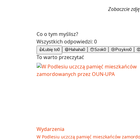
Zobaczcie zdj
Co o tym myślisz?
Wszystkich odpowiedzi:
0
👍
Lubię to
0
😄
Hahaha
0
😯
Szok
0
😢
Przykro
0

To warto przeczytać
Wydarzenia
W Podlesiu uczczą pamięć mieszkańców zamord