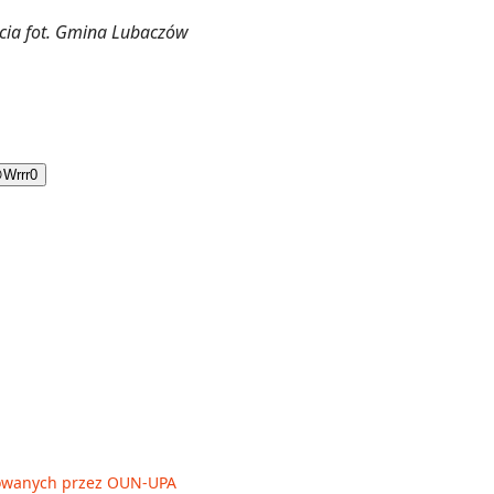
ęcia fot. Gmina Lubaczów

Wrrr
0
owanych przez OUN-UPA