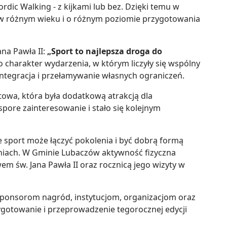
dic Walking - z kijkami lub bez. Dzięki temu w
w różnym wieku i o różnym poziomie przygotowania
ana Pawła II:
„Sport to najlepsza droga do
 charakter wydarzenia, w którym liczyły się wspólny
integracja i przełamywanie własnych ograniczeń.
ntowa, która była dodatkową atrakcją dla
pore zainteresowanie i stało się kolejnym
że sport może łączyć pokolenia i być dobrą formą
iach. W Gminie Lubaczów aktywność fizyczna
wem św. Jana Pawła II oraz rocznicą jego wizyty w
sponsorom nagród, instytucjom, organizacjom oraz
towanie i przeprowadzenie tegorocznej edycji