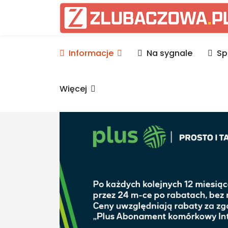
Informacje Lubaczów, p
Informacje
Na sygnale
Sp
Więcej