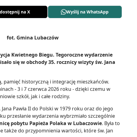
dostępnij na X
Wyślij na WhatsApp
dycja Kwietnego Biegu. Tegoroczne wydarzenie
sało się w obchody 35. rocznicy wizyty św. Jana
ą, pamięć historyczną i integrację mieszkańców.
nach - 3 i 7 czerwca 2026 roku - dzięki czemu w
owie szkół, jak i całe rodziny.
 Jana Pawła II do Polski w 1979 roku oraz do jego
ku przesłanie wydarzenia wybrzmiało szczególnie
znicę pobytu Papieża Polaka w Lubaczowie
. Była to
le także do przypomnienia wartości, które św. Jan