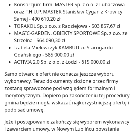
Konsorcjum firm: MASTER Sp. z o.o. z Lubaczowa
oraz F.H.U.P. MASTER Stanisław Cygan z Krowicy
Samej - 490 610,20 zł
TORAKOL Sp. z o.o. z Radziejowa - 503 857,67 zł
MAGIC-GARDEN. OBIEKTY SPORTOWE Sp. z o.o. ze
Strzelna - 564 090,30 zł
Izabela Mielewczyk KAMBUD ze Starogardu
Gdańskiego - 585 000,00 zł
ACTIVIA 2.0 Sp. z o.o. z Łodzi - 615 000,00 zł
Samo otwarcie ofert nie oznacza jeszcze wyboru
wykonawcy. Teraz dokumenty złożone przez firmy
zostaną sprawdzone pod względem formalnym i
merytorycznym. Dopiero po zakończeniu tej procedury
gmina będzie mogła wskazać najkorzystniejszą ofertę i
podpisać umowę.
Jeżeli postępowanie zakończy się wyborem wykonawcy
i zawarciem umowy, w Nowym Lublińcu powstanie