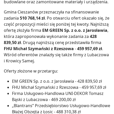
budowlane oraz zamontowane materiały i urządzenia.
Gmina Cieszanów przeznaczyła na sfinansowanie
zadania
510 768,14 zł
. Po otwarciu ofert okazało się, że
część propozycji mieści się poniżej tej kwoty. Najniższą
ofertę złożyła firma
EM GREEN Sp. z o.o. z Jarosławia
,
która zaproponowała wykonanie zadania za
428
839,50 zł
. Drugą najniższą cenę przedstawiła firma
FHU Michał Szymański z Rzeszowa
-
459 957,69 zł
.
Wśród oferentów znalazły się także firmy z Lubaczowa
i Krowicy Samej.
Oferty złożone w przetargu:
EM GREEN Sp. z o.o. z Jarosławia - 428 839,50 zł
FHU Michał Szymański z Rzeszowa - 459 957,69 zł
Firma Usługowo-Handlowa UNI-DEKOR Tomasz
Bąski z Lubaczowa - 469 200,00 zł
„Blantrans” Przedsiębiorstwo Usługowo-Handlowe
Błażej Obzejta z Łosic - 488 310,38 zł