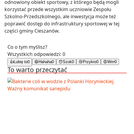
odnowiony obiekt sportowy, z którego będą mogli
korzystać przede wszystkim uczniowie Zespołu
Szkolno-Przedszkolnego, ale inwestycja może też
poprawić dostęp do infrastruktury sportowej w tej
części gminy Cieszanów.
Co o tym myślisz?
Wszystkich odpowiedzi:
0
👍
Lubię to
0
😄
Hahaha
0
😯
Szok
0
😢
Przykro
0
😡
Wrrr
0
To warto przeczytać