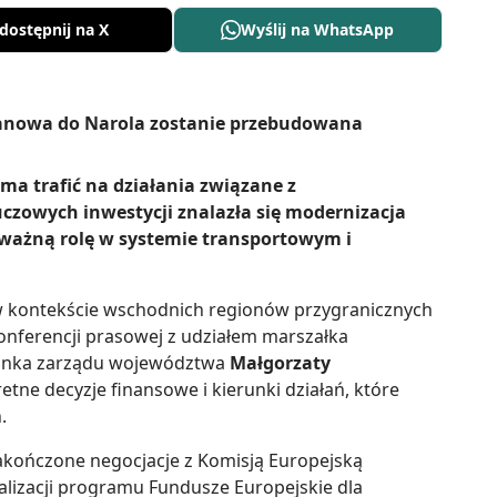
dostępnij na X
Wyślij na WhatsApp
 ma trafić na działania związane z
czowych inwestycji znalazła się modernizacja
ć ważną rolę w systemie transportowym i
w kontekście wschodnich regionów przygranicznych
onferencji prasowej z udziałem marszałka
onka zarządu województwa
Małgorzaty
tne decyzje finansowe i kierunki działań, które
.
zakończone negocjacje z Komisją Europejską
alizacji programu Fundusze Europejskie dla