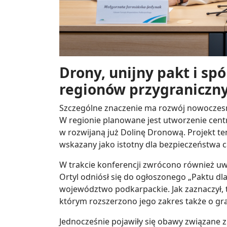
Drony, unijny pakt i spó
regionów przygraniczn
Szczególne znaczenie ma rozwój nowoczes
W regionie planowane jest utworzenie centr
w rozwijaną już Dolinę Dronową. Projekt t
wskazany jako istotny dla bezpieczeństwa ca
W trakcie konferencji zwrócono również uwa
Ortyl odniósł się do ogłoszonego „Paktu d
województwo podkarpackie. Jak zaznaczył, t
którym rozszerzono jego zakres także o gra
Jednocześnie pojawiły się obawy związane z