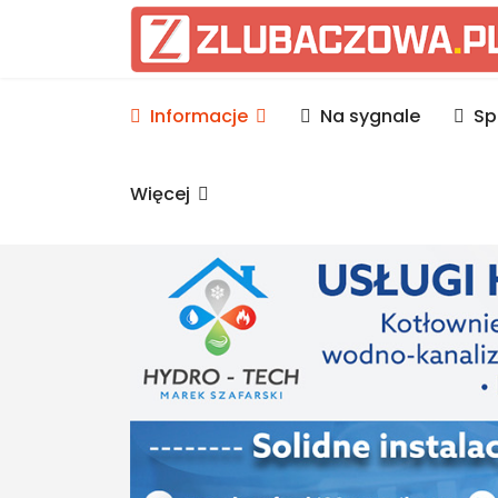
Informacje Lubaczów, p
Informacje
Na sygnale
Sp
Więcej