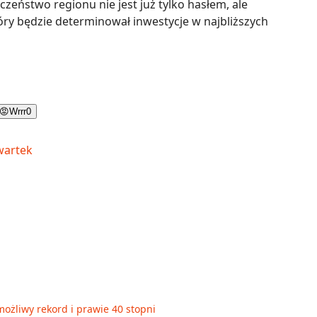
zeństwo regionu nie jest już tylko hasłem, ale
óry będzie determinował inwestycje w najbliższych
😡
Wrrr
0
możliwy rekord i prawie 40 stopni