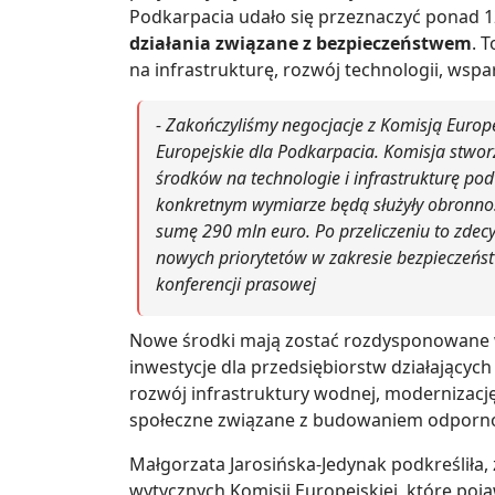
Podkarpacia udało się przeznaczyć ponad 1
działania związane z bezpieczeństwem
. 
na infrastrukturę, rozwój technologii, wspa
- Zakończyliśmy negocjacje z Komisją Euro
Europejskie dla Podkarpacia. Komisja stw
środków na technologie i infrastrukturę po
konkretnym wymiarze będą służyły obronnośc
sumę 290 mln euro. Po przeliczeniu to zdec
nowych priorytetów w zakresie bezpieczeńs
konferencji prasowej
Nowe środki mają zostać rozdysponowane 
inwestycje dla przedsiębiorstw działającyc
rozwój infrastruktury wodnej, modernizację 
społeczne związane z budowaniem odporn
Małgorzata Jarosińska-Jedynak podkreśliła
wytycznych Komisji Europejskiej, które poja