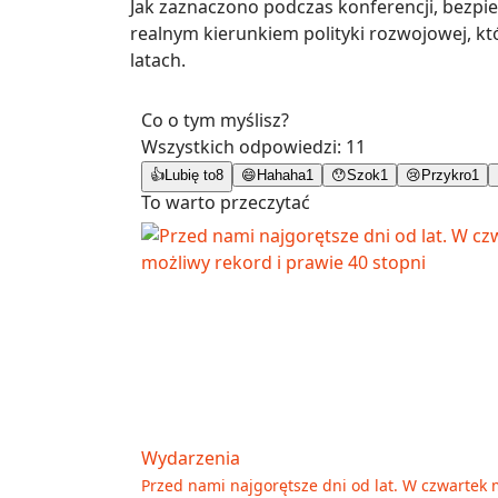
Jak zaznaczono podczas konferencji, bezpiec
realnym kierunkiem polityki rozwojowej, kt
latach.
Co o tym myślisz?
Wszystkich odpowiedzi:
11
👍
Lubię to
8
😄
Hahaha
1
😯
Szok
1
😢
Przykro
1
To warto przeczytać
Wydarzenia
Przed nami najgorętsze dni od lat. W czwartek 