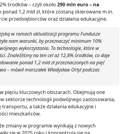
2% środków – czyli około
290 mln euro – na
To ponad 1,2 mld zł, które zostaną skierowane m.in.
rcie przedsiębiorców oraz działania edukacyjne.
pejską w ramach aktualizacji programu Fundusze
orzyła nam warunki, by przeznaczyć minimum 10%
dwójnego wykorzystania. To technologie, które w
i. Znaleźliśmy na ten cel aż 12,8% środków, co daje
ydowanie ponad 1,2 mld zł przeznaczonych na pięć
twa – mówił marszałek Władysław Ortyl podczas
w pięciu kluczowych obszarach. Obejmują one
h w sektorze technologii podwójnego zastosowania,
transportu, a także działania edukacyjne i
ości mieszkańców.
, że zmiany w programie wynikają z nowych
wiły się w 2025 roku i koncentrują się na