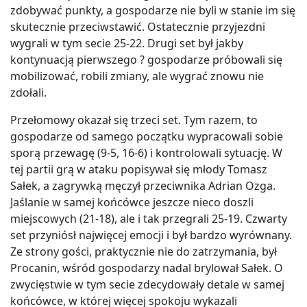
zdobywać punkty, a gospodarze nie byli w stanie im się
skutecznie przeciwstawić. Ostatecznie przyjezdni
wygrali w tym secie 25-22. Drugi set był jakby
kontynuacją pierwszego ? gospodarze próbowali się
mobilizować, robili zmiany, ale wygrać znowu nie
zdołali.
Przełomowy okazał się trzeci set. Tym razem, to
gospodarze od samego początku wypracowali sobie
sporą przewagę (9-5, 16-6) i kontrolowali sytuację. W
tej partii grą w ataku popisywał się młody Tomasz
Sałek, a zagrywką męczył przeciwnika Adrian Ozga.
Jaślanie w samej końcówce jeszcze nieco doszli
miejscowych (21-18), ale i tak przegrali 25-19. Czwarty
set przyniósł najwięcej emocji i był bardzo wyrównany.
Ze strony gości, praktycznie nie do zatrzymania, był
Procanin, wśród gospodarzy nadal brylował Sałek. O
zwycięstwie w tym secie zdecydowały detale w samej
końcówce, w której więcej spokoju wykazali