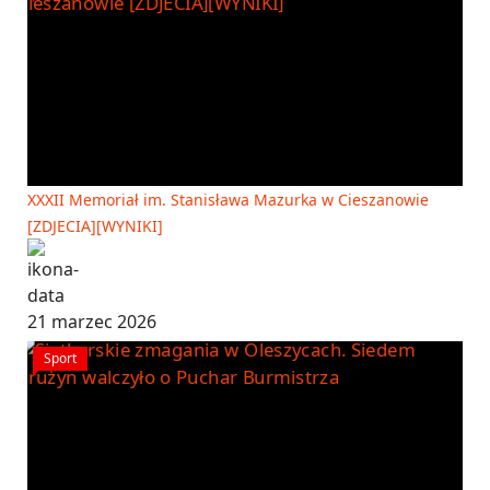
XXXII Memoriał im. Stanisława Mazurka w Cieszanowie
[ZDJECIA][WYNIKI]
21 marzec 2026
Sport