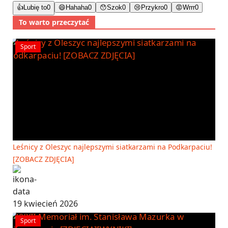
👍
Lubię to
0
😄
Hahaha
0
😯
Szok
0
😢
Przykro
0
😡
Wrrr
0
To warto przeczytać
Sport
Leśnicy z Oleszyc najlepszymi siatkarzami na Podkarpaciu!
[ZOBACZ ZDJĘCIA]
19 kwiecień 2026
Sport