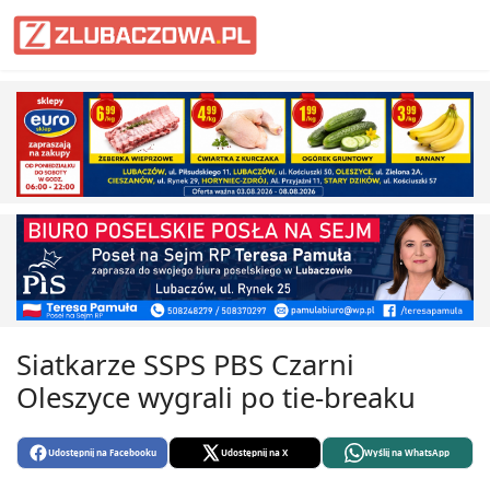
Informacje Lubaczów, powiat lub
Siatkarze SSPS PBS Czarni
Oleszyce wygrali po tie-breaku
Udostępnij na Facebooku
Udostępnij na X
Wyślij na WhatsApp