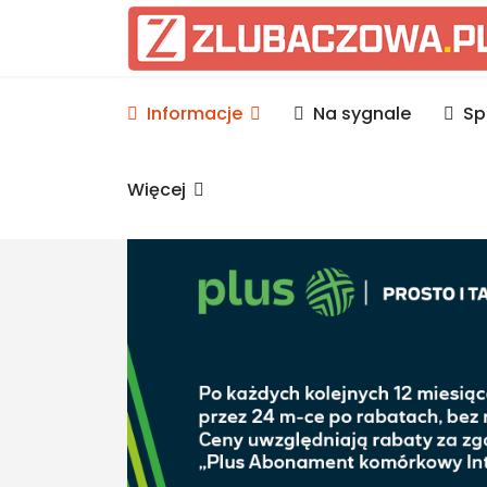
Informacje Lubaczów, p
Informacje
Na sygnale
Sp
Więcej