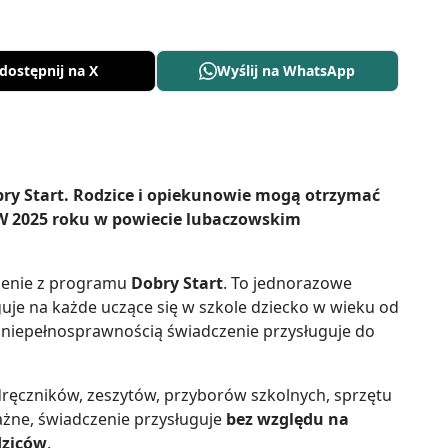
dostępnij na X
Wyślij na WhatsApp
y Start. Rodzice i opiekunowie mogą otrzymać
 W 2025 roku w powiecie lubaczowskim
czenie z programu
Dobry Start
. To jednorazowe
guje na każde uczące się w szkole dziecko w wieku od
ą niepełnosprawnością świadczenie przysługuje do
ręczników, zeszytów, przyborów szkolnych, sprzętu
ażne, świadczenie przysługuje
bez względu na
dziców
.