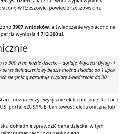
255 tys. dzieci
, a łączna kwota wypłat wyniosła
płacono w Rzeszowie, powiecie rzeszowskim,
ożono
3907 wniosków
, a świadczenie wypłacono na
parcia wyniosła
1 713 300 zł
.
nicznie
 to 300 zł na każde dziecko – dodaje Wojciech Dyląg - i
y okres świadczeniowy będzie można składać od 1 lipca
ńca sierpnia gwarantuje wypłatę świadczenia do 30
Start
można złożyć wyłącznie elektronicznie. Rodzice
US, portal eZUS/PUE, bankowość elektroniczną lub
sku dokładnie sprawdzić dane dziecka, w tym
ktualny numer rachunku bankowego.