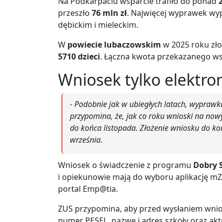
Na Podkarpaciu wsparcie trafiło do ponad
przeszło
76 mln zł
. Najwięcej wyprawek wy
dębickim i mieleckim.
W
powiecie lubaczowskim
w 2025 roku zł
5710 dzieci
. Łączna kwota przekazanego ws
Wniosek tylko elektro
- Podobnie jak w ubiegłych latach, wyprawka
przypomina, że, jak co roku wnioski na now
do końca listopada. Złożenie wniosku do ko
września.
Wniosek o świadczenie z programu
Dobry 
i opiekunowie mają do wyboru aplikację mZ
portal Emp@tia.
ZUS przypomina, aby przed wysłaniem wnio
numer PESEL, nazwę i adres szkoły oraz a