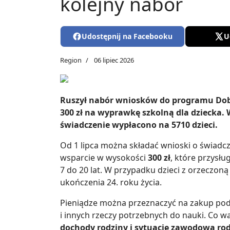
kolejny nabór
Udostępnij na Facebooku
U
Region
06 lipiec 2026
Ruszył nabór wniosków do programu Dobr
300 zł na wyprawkę szkolną dla dziecka.
świadczenie wypłacono na 5710 dzieci.
Od 1 lipca można składać wnioski o świad
wsparcie w wysokości
300 zł
, które przysłu
7 do 20 lat. W przypadku dzieci z orzeczon
ukończenia 24. roku życia.
Pieniądze można przeznaczyć na zakup pod
i innych rzeczy potrzebnych do nauki. Co w
dochody rodziny i sytuację zawodową ro