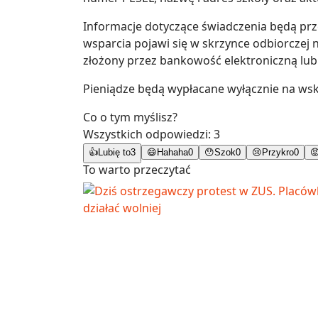
Informacje dotyczące świadczenia będą pr
wsparcia pojawi się w skrzynce odbiorczej 
złożony przez bankowość elektroniczną lub
Pieniądze będą wypłacane wyłącznie na ws
Co o tym myślisz?
Wszystkich odpowiedzi:
3
👍
Lubię to
3
😄
Hahaha
0
😯
Szok
0
😢
Przykro
0

To warto przeczytać