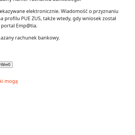
zekazywane elektronicznie. Wiadomość o przyznaniu
na profilu PUE ZUS, także wtedy, gdy wniosek został
 portal Emp@tia.
kazany rachunek bankowy.

Wrrr
0