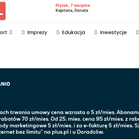
owiat lubaczowski
Piątek, 7 sierpnia
Kajetana, Donata
ort
Imprezy
Edukacja
Inwestycje