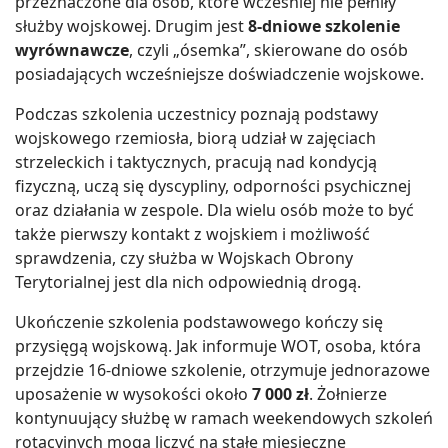
przeznaczone dla osób, które wcześniej nie pełniły
służby wojskowej. Drugim jest
8-dniowe szkolenie
wyrównawcze
, czyli „ósemka”, skierowane do osób
posiadających wcześniejsze doświadczenie wojskowe.
Podczas szkolenia uczestnicy poznają podstawy
wojskowego rzemiosła, biorą udział w zajęciach
strzeleckich i taktycznych, pracują nad kondycją
fizyczną, uczą się dyscypliny, odporności psychicznej
oraz działania w zespole. Dla wielu osób może to być
także pierwszy kontakt z wojskiem i możliwość
sprawdzenia, czy służba w Wojskach Obrony
Terytorialnej jest dla nich odpowiednią drogą.
Ukończenie szkolenia podstawowego kończy się
przysięgą wojskową. Jak informuje WOT, osoba, która
przejdzie 16-dniowe szkolenie, otrzymuje jednorazowe
uposażenie w wysokości około
7 000 zł
. Żołnierze
kontynuujący służbę w ramach weekendowych szkoleń
rotacyjnych mogą liczyć na stałe miesięczne