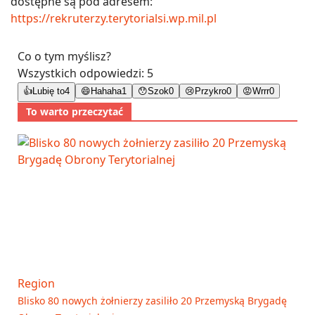
dostępne są pod adresem:
https://rekruterzy.terytorialsi.wp.mil.pl
Co o tym myślisz?
Wszystkich odpowiedzi:
5
👍
Lubię to
4
😄
Hahaha
1
😯
Szok
0
😢
Przykro
0
😡
Wrrr
0
To warto przeczytać
Region
Blisko 80 nowych żołnierzy zasiliło 20 Przemyską Brygadę