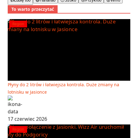
👍
Lubię to
0
😄
Hahaha
0
😯
Szok
0
😢
Przykro
0
😡
Wrrr
0
To warto przeczytać
Region
Płyny do 2 litrów i łatwiejsza kontrola. Duże zmiany na
lotnisku w Jasionce
17 czerwiec 2026
Region