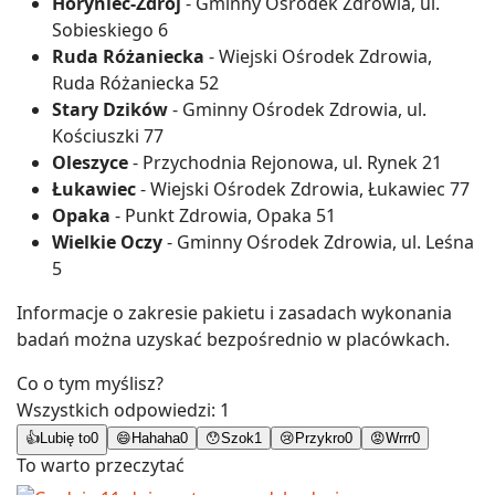
Horyniec-Zdrój
- Gminny Ośrodek Zdrowia, ul.
Sobieskiego 6
Ruda Różaniecka
- Wiejski Ośrodek Zdrowia,
Ruda Różaniecka 52
Stary Dzików
- Gminny Ośrodek Zdrowia, ul.
Kościuszki 77
Oleszyce
- Przychodnia Rejonowa, ul. Rynek 21
Łukawiec
- Wiejski Ośrodek Zdrowia, Łukawiec 77
Opaka
- Punkt Zdrowia, Opaka 51
Wielkie Oczy
- Gminny Ośrodek Zdrowia, ul. Leśna
5
Informacje o zakresie pakietu i zasadach wykonania
badań można uzyskać bezpośrednio w placówkach.
Co o tym myślisz?
Wszystkich odpowiedzi:
1
👍
Lubię to
0
😄
Hahaha
0
😯
Szok
1
😢
Przykro
0
😡
Wrrr
0
To warto przeczytać