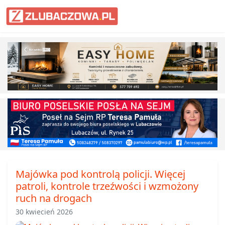
Informacje Lubaczów, powiat lub
Majówka pod kontrolą policji. Więcej
patroli, kontrole trzeźwości i wzmożony
ruch na drogach
30 kwiecień 2026