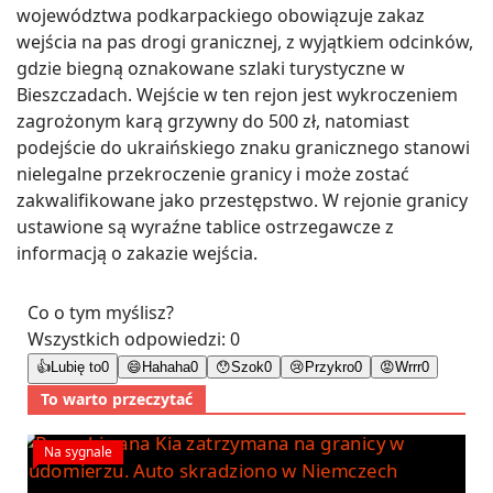
województwa podkarpackiego obowiązuje zakaz
wejścia na pas drogi granicznej, z wyjątkiem odcinków,
gdzie biegną oznakowane szlaki turystyczne w
Bieszczadach. Wejście w ten rejon jest wykroczeniem
zagrożonym karą grzywny do 500 zł, natomiast
podejście do ukraińskiego znaku granicznego stanowi
nielegalne przekroczenie granicy i może zostać
zakwalifikowane jako przestępstwo. W rejonie granicy
ustawione są wyraźne tablice ostrzegawcze z
informacją o zakazie wejścia.
Co o tym myślisz?
Wszystkich odpowiedzi:
0
👍
Lubię to
0
😄
Hahaha
0
😯
Szok
0
😢
Przykro
0
😡
Wrrr
0
To warto przeczytać
Na sygnale