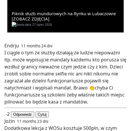
Piknik służb mundurowych na Rynku w Lubaczowie
[ZOBACZ ZDJĘCIA]
27 lipiec 2026
Endrju
11 months 24 dni
I ciągle o tym że służby działają że ludzie niepoważni
itp. może wypisujcie mandaty każdemu kto porusza się
wzdłuż granicy nieważne czym jedzie czy z kim. Dzieci
zrobili sobie normalne selfie nic ani nikt nikomu nie
zagrażał ale dzielni funkcjonariusze pojawili się
natychmiast i wypisali mandat. Brawo 👏chyba Ci
funkcjonariusze są szkoleni żeby właśnie takich miejsc
pilnować bo będzie kasa z mandatów.
-2
Odpowiedz
Cytuj
Jożin
11 months 23 dni
Dodatkowa lekcja z WOSu kosztuje 500pln, w czym