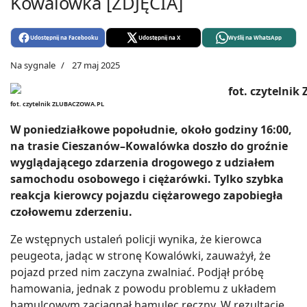
Kowalówka [ZDJĘCIA]
Udostępnij na Facebooku
Udostępnij na X
Wyślij na WhatsApp
Na sygnale
27 maj 2025
fot. czytelnik ZLUBACZOWA.PL
W poniedziałkowe popołudnie, około godziny 16:00,
na trasie Cieszanów–Kowalówka doszło do groźnie
wyglądającego zdarzenia drogowego z udziałem
samochodu osobowego i ciężarówki. Tylko szybka
reakcja kierowcy pojazdu ciężarowego zapobiegła
czołowemu zderzeniu.
Ze wstępnych ustaleń policji wynika, że kierowca
peugeota, jadąc w stronę Kowalówki, zauważył, że
pojazd przed nim zaczyna zwalniać. Podjął próbę
hamowania, jednak z powodu problemu z układem
hamulcowym zaciągnął hamulec ręczny. W rezultacie