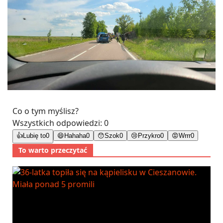
Co o tym myślisz?
Wszystkich odpowiedzi:
0
👍
Lubię to
0
😄
Hahaha
0
😯
Szok
0
😢
Przykro
0
😡
Wrrr
0
To warto przeczytać