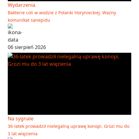
Wydarzenia
Bakterie coli w wodzie z Polanki Horynieckiej. Ważny
komunikat sanepidu
06 sierpień 2026
Na sygnale
36-latek prowadził nielegalną uprawę konopi. Grozi mu do
3 lat więzienia