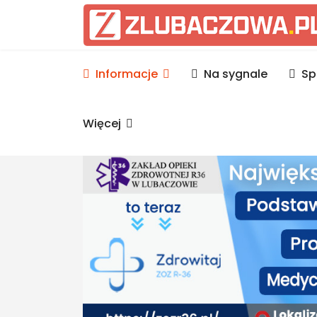
Informacje Lubaczów, p
Informacje
Na sygnale
Sp
Więcej