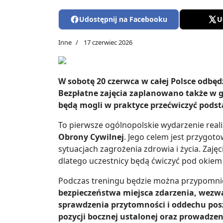
Udostępnij na Facebooku
U
Inne
17 czerwiec 2026
W sobotę 20 czerwca w całej Polsce odbęd
Bezpłatne zajęcia zaplanowano także w 
będą mogli w praktyce przećwiczyć podst
To pierwsze ogólnopolskie wydarzenie re
Obrony Cywilnej
. Jego celem jest przygo
sytuacjach zagrożenia zdrowia i życia. Zaję
dlatego uczestnicy będą ćwiczyć pod okiem 
Podczas treningu będzie można przypomnieć
bezpieczeństwa miejsca zdarzenia, we
sprawdzenia przytomności i oddechu po
pozycji bocznej ustalonej oraz prowadze