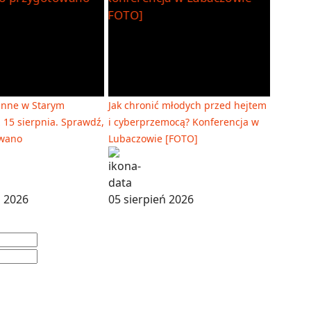
inne w Starym
Jak chronić młodych przed hejtem
 15 sierpnia. Sprawdź,
i cyberprzemocą? Konferencja w
owano
Lubaczowie [FOTO]
ń 2026
05 sierpień 2026