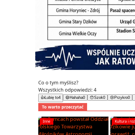
Co o tym myślisz?
Wszystkich odpowiedzi:
4
👍
Lubię to
4
😄
Hahaha
0
😯
Szok
0
😢
Przykro
0
To warto przeczytać
Inne
Kultura i ro