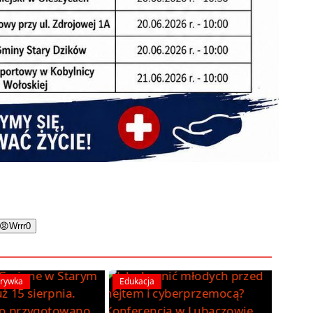
😡
Wrrr
0
zrywka
Edukacja