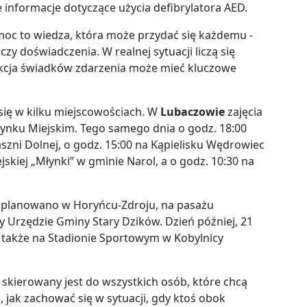
nformacje dotyczące użycia defibrylatora AED.
moc to wiedza, która może przydać się każdemu -
zy doświadczenia. W realnej sytuacji liczą się
akcja świadków zdarzenia może mieć kluczowe
ię w kilku miejscowościach. W
Lubaczowie
zajęcia
ynku Miejskim. Tego samego dnia o godz. 18:00
szni Dolnej, o godz. 15:00 na Kąpielisku Wędrowiec
jskiej „Młynki” w gminie Narol, a o godz. 10:30 na
zaplanowano w Horyńcu-Zdroju, na pasażu
y Urzędzie Gminy Stary Dzików. Dzień później, 21
ę także na Stadionie Sportowym w Kobylnicy
 skierowany jest do wszystkich osób, które chcą
 jak zachować się w sytuacji, gdy ktoś obok