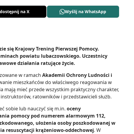
dostępnij na X
Wyślij na WhatsApp
zie się Krajowy Trening Pierwszej Pomocy.
gminach powiatu lubaczowskiego. Uczestnicy
awowe działania ratujące życie.
alizowane w ramach
Akademii Ochrony Ludności i
towanie mieszkańców do właściwego reagowania w
cia mają mieć przede wszystkim praktyczny charakter,
instruktorów, ratowników i przedstawicieli służb.
 sobie lub nauczyć się m.in.
oceny
zwania pomocy pod numerem alarmowym 112,
szkodowanego, ułożenia osoby poszkodowanej w
nia resuscytacji krążeniowo-oddechowej
. W