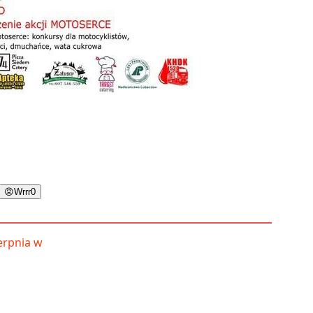
😡
Wrrr
0