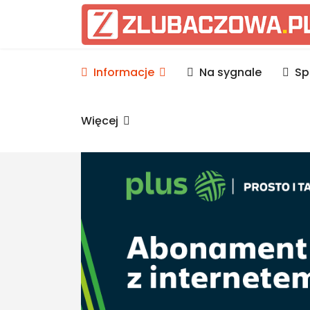
Informacje Lubaczów, p
Informacje
Na sygnale
Sp
Więcej