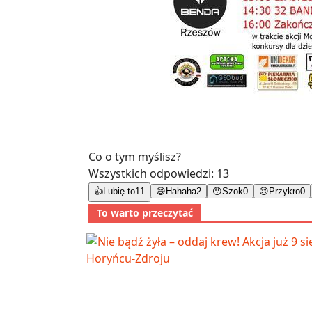
Co o tym myślisz?
Wszystkich odpowiedzi:
13
👍
Lubię to
11
😄
Hahaha
2
😯
Szok
0
😢
Przykro
0
To warto przeczytać