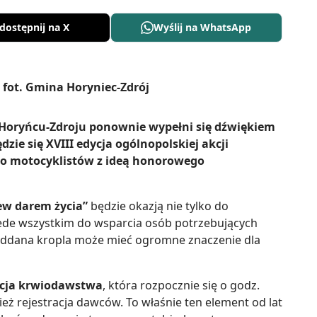
dostępnij na X
Wyślij na WhatsApp
 Horyńcu-Zdroju ponownie wypełni się dźwiękiem
zie się XVIII edycja ogólnopolskiej akcji
ko motocyklistów z ideą honorowego
ew darem życia”
będzie okazją nie tylko do
zede wszystkim do wsparcia osób potrzebujących
 oddana kropla może mieć ogromne znaczenie dla
cja krwiodawstwa
, która rozpocznie się o godz.
ż rejestracja dawców. To właśnie ten element od lat