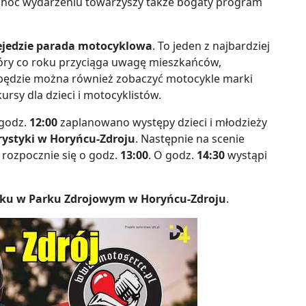
choć wydarzeniu towarzyszy także bogaty program
zejedzie parada motocyklowa
. To jeden z najbardziej
ry co roku przyciąga uwagę mieszkańców,
 będzie można również zobaczyć motocykle marki
rsy dla dzieci i motocyklistów.
 godz.
12:00
zaplanowano występy dzieci i młodzieży
rystyki w Horyńcu-Zdroju
. Następnie na scenie
 rozpocznie się o godz.
13:00
. O godz.
14:30
wystąpi
roku w Parku Zdrojowym w Horyńcu-Zdroju
.