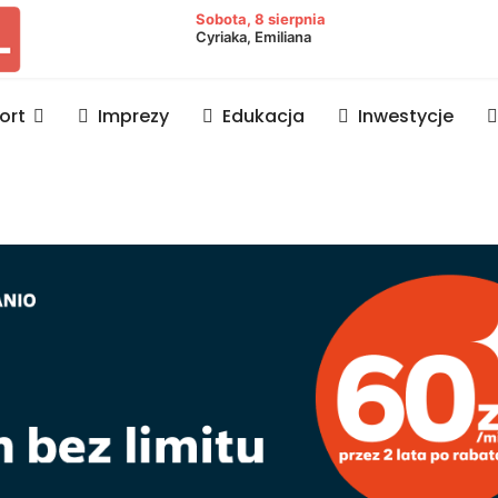
owiat lubaczowski
Sobota, 8 sierpnia
Cyriaka, Emiliana
ort
Imprezy
Edukacja
Inwestycje