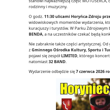
stanowi najważniejszą część MOTOSERCA, 
rodzinny i muzyczny.
O godz.
11:30 ulicami Horyńca-Zdroju pr
widowiskowych momentów wydarzenia, któ
kuracjuszy i turystów. W Parku Zdrojowym
BENDA
, a na uczestników czekać będą konku
Nie zabraknie także części artystycznej. Od
z
Gminnego Ośrodka Kultury, Sportu i Tu
pojawi się zespół
LIMITED
, którego koncert
natomiast
32 BAND
.
Wydarzenie odbędzie się
7 czerwca 2026 