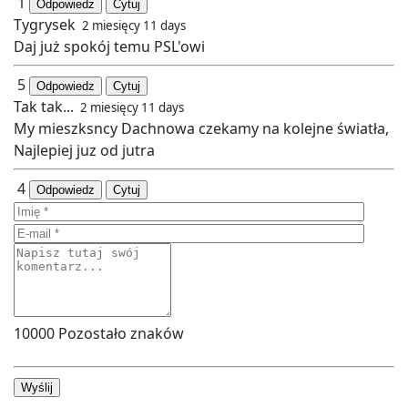
1
Odpowiedz
Cytuj
Tygrysek
2 miesięcy 11 days
Daj już spokój temu PSL'owi
5
Odpowiedz
Cytuj
Tak tak...
2 miesięcy 11 days
My mieszksncy Dachnowa czekamy na kolejne światła,
Najlepiej juz od jutra
4
Odpowiedz
Cytuj
10000
Pozostało znaków
Wyślij