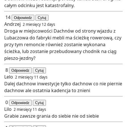
całym odcinku jest katastrofalny.
14
Odpowiedz
Cytuj
Andrzej
2 miesięcy 12 days
Droga w miejscowości Dachnów od strony wjazdu z
Lubaczowa do fabryki mebli ma ścieżkę rowerową, czy
przy tym remoncie również zostanie wykonana
ścieżka, lub zostanie przebudowany chodnik na ciąg
pieszo-jezdny?
8
Odpowiedz
Cytuj
Lelo
2 miesięcy 11 days
Dalej dachnow inwestycje tylko dachnow co nie piernie
dachnow ale ostatnia kadencja to znieni
0
Odpowiedz
Cytuj
Lilo
2 miesięcy 11 days
Grabie zawsze grania do siebie nie od siebie