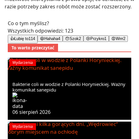
razie potrzeby zakres robót może zostać rozszerzony.
Co o tym myślisz?
Wszystkich odpowiedzi:
123
👍
Lubię to
114
😄
Hahaha
4
😯
Szok
2
😢
Przykro
1
😡
Wrrr
2
To warto przeczytać
Wydarzenia
Bakterie coli w wodzie z Polanki Horynieckiej. Ważny
komunikat sanepidu
06 sierpień 2026
Wydarzenia