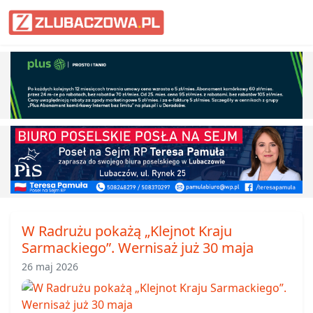
Informacje Lubaczów, powiat lub
W Radrużu pokażą „Klejnot Kraju
Sarmackiego”. Wernisaż już 30 maja
26 maj 2026