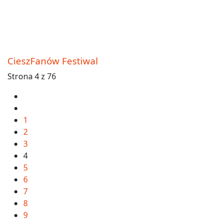
CieszFanów Festiwal
Strona 4 z 76
1
2
3
4
5
6
7
8
9