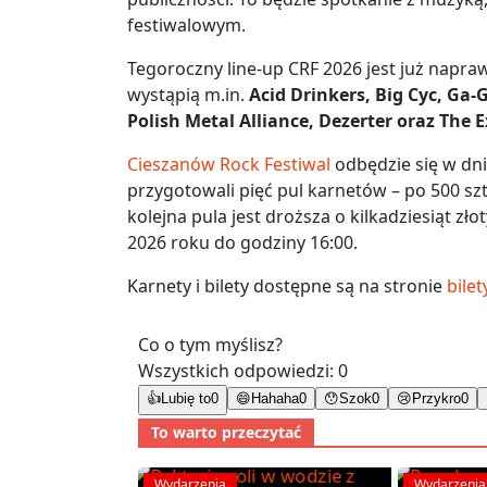
festiwalowym.
Tegoroczny line-up CRF 2026 jest już napr
wystąpią m.in.
Acid Drinkers, Big Cyc, Ga-G
Polish Metal Alliance, Dezerter oraz The E
Cieszanów Rock Festiwal
odbędzie się w dn
przygotowali pięć pul karnetów – po 500 szt
kolejna pula jest droższa o kilkadziesiąt z
2026 roku do godziny 16:00.
Karnety i bilety dostępne są na stronie
bilet
Co o tym myślisz?
Wszystkich odpowiedzi:
0
👍
Lubię to
0
😄
Hahaha
0
😯
Szok
0
😢
Przykro
0
To warto przeczytać
Wydarzenia
Wydarzenia