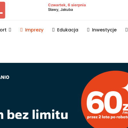
owiat lubaczowski
Czwartek, 6 sierpnia
Sławy, Jakuba
ort
Imprezy
Edukacja
Inwestycje