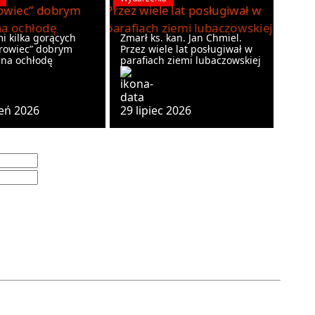
i kilka gorących
Zmarł ks. kan. Jan Chmiel.
rowiec” dobrym
Przez wiele lat posługiwał w
na ochłodę
parafiach ziemi lubaczowskiej
ień 2026
29 lipiec 2026