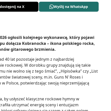
dostępnij na X
Wyślij na WhatsApp
026 ogłosili kolejnego wykonawcę, który pojawi
-upu dołącza Kobranocka – ikona polskiego rocka,
 fanów gitarowego brzmienia.
 40 lat pozostaje jednym z najbardziej
ie rockowej. W dorobku grupy znajdują się takie
omu nie wolno się z tego śmiać”, „Hipisówka” czy „List
antów światowej sceny, m.in. Guns N’ Roses i
h w Polsce, potwierdzając swoją nieprzemijającą
a, by usłyszeć klasyczne rockowe hymny w
rafiła utrzymać energię sceny i entuzjazm
, której refreny śpiewa się razem z całym polem