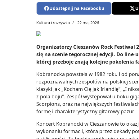
Udostępnij na Facebooku
U
Kultura i rozrywka
22 maj 2026
Organizatorzy Cieszanów Rock Festiwal 2
się na scenie tegorocznej edycji. Do line
której przeboje znają kolejne pokolenia
Kobranocka powstała w 1982 roku i od ponad
rozpoznawalnych zespołów na polskiej scen
klasyki jak „Kocham Cię jak Irlandię”, „I nik
z pola boju”. Zespół występował u boku gig
Scorpions, oraz na największych festiwalac
formę i charakterystyczny gitarowy pazur.
Koncert Kobranocki w Cieszanowie to okazj
wykonaniu formacji, która przez dekady pot
publiczności. To będzie spotkanie z muzyką