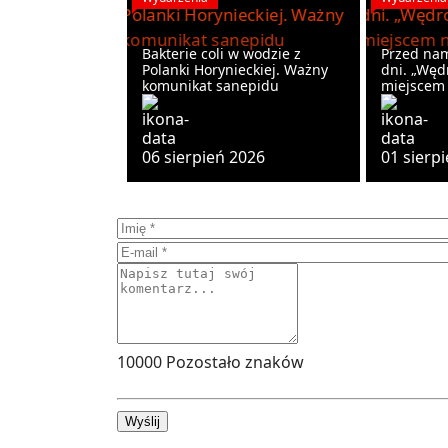
Bakterie coli w wodzie z
Przed nam
Polanki Horynieckiej. Ważny
dni. „Węd
komunikat sanepidu
miejscem 
06 sierpień 2026
01 sierp
10000
Pozostało znaków
Wyślij