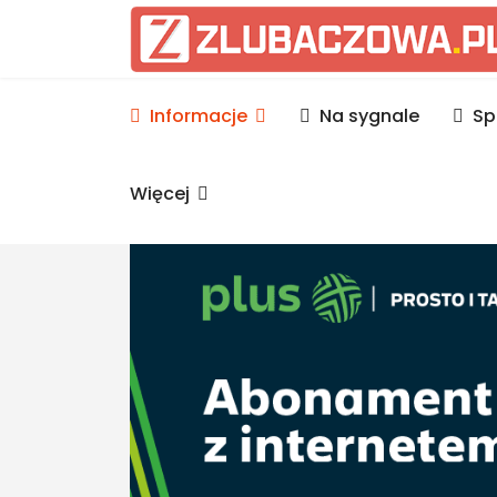
Informacje Lubaczów, p
Informacje
Na sygnale
Sp
Więcej