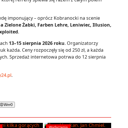
awdę imponujący – oprócz Kobranocki na scenie
a Zielone Żabki, Farben Lehre, Leniwiec, Illusion,
xploited
.
iach
13–15 sierpnia 2026 roku
. Organizatorzy
uk każda. Ceny rozpoczęły się od 250 zł, a każda
łotych. Sprzedaż internetowa potrwa do 12 sierpnia
y24.pl
.
😡
Wrrr
0
Wydarzenia