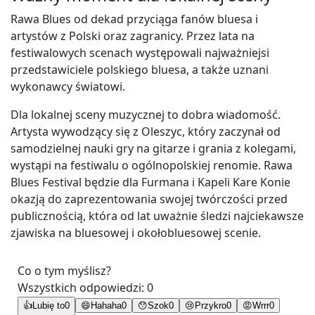
Rawa Blues od dekad przyciąga fanów bluesa i
artystów z Polski oraz zagranicy. Przez lata na
festiwalowych scenach występowali najważniejsi
przedstawiciele polskiego bluesa, a także uznani
wykonawcy światowi.
Dla lokalnej sceny muzycznej to dobra wiadomość.
Artysta wywodzący się z Oleszyc, który zaczynał od
samodzielnej nauki gry na gitarze i grania z kolegami,
wystąpi na festiwalu o ogólnopolskiej renomie. Rawa
Blues Festival będzie dla Furmana i Kapeli Kare Konie
okazją do zaprezentowania swojej twórczości przed
publicznością, która od lat uważnie śledzi najciekawsze
zjawiska na bluesowej i okołobluesowej scenie.
Co o tym myślisz?
Wszystkich odpowiedzi:
0
👍
Lubię to
0
😄
Hahaha
0
😯
Szok
0
😢
Przykro
0
😡
Wrrr
0