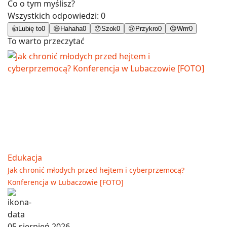
Co o tym myślisz?
Wszystkich odpowiedzi:
0
👍
Lubię to
0
😄
Hahaha
0
😯
Szok
0
😢
Przykro
0
😡
Wrrr
0
To warto przeczytać
Edukacja
Jak chronić młodych przed hejtem i cyberprzemocą?
Konferencja w Lubaczowie [FOTO]
05 sierpień 2026