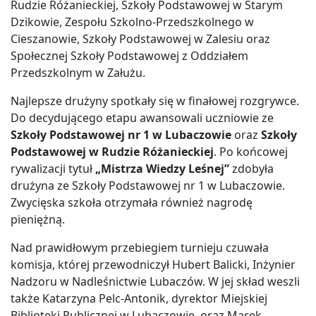
Rudzie Różanieckiej, Szkoły Podstawowej w Starym
Dzikowie, Zespołu Szkolno-Przedszkolnego w
Cieszanowie, Szkoły Podstawowej w Zalesiu oraz
Społecznej Szkoły Podstawowej z Oddziałem
Przedszkolnym w Załużu.
Najlepsze drużyny spotkały się w finałowej rozgrywce.
Do decydującego etapu awansowali uczniowie ze
Szkoły Podstawowej nr 1 w Lubaczowie
oraz
Szkoły
Podstawowej w Rudzie Różanieckiej
. Po końcowej
rywalizacji tytuł
„Mistrza Wiedzy Leśnej”
zdobyła
drużyna ze Szkoły Podstawowej nr 1 w Lubaczowie.
Zwycięska szkoła otrzymała również nagrodę
pieniężną.
Nad prawidłowym przebiegiem turnieju czuwała
komisja, której przewodniczył Hubert Balicki, Inżynier
Nadzoru w Nadleśnictwie Lubaczów. W jej skład weszli
także Katarzyna Pelc-Antonik, dyrektor Miejskiej
Biblioteki Publicznej w Lubaczowie, oraz Marek