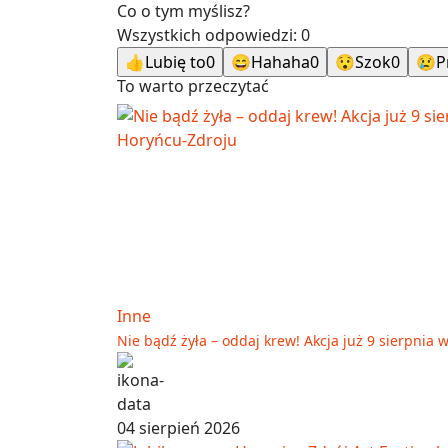
Co o tym myślisz?
Wszystkich odpowiedzi:
0
👍
Lubię to
0
😄
Hahaha
0
😯
Szok
0
😢
P
To warto przeczytać
Inne
Nie bądź żyła – oddaj krew! Akcja już 9 sierpnia
04 sierpień 2026