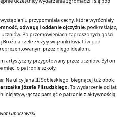
ępnie uczestnicy wydarzenia zgromadzili się pod
wystąpieniu przypomniała cechy, które wyróżniały
omność, odwagę i oddanie ojczyźnie
, podkreślając,
a uczniów. Po przemówieniach zaproszonych gości
 Broź na czele złożyły wiązanki kwiatów pod
z reprezentowanym przez niego ideałom.
m artystyczny przygotowany przez uczniów. Był on
amięci o patronie szkoły.
. Na ulicy Jana III Sobieskiego, biegnącej tuż obok
Marszałka Józefa Piłsudskiego
. To wydarzenie od lat
ch inicjatyw, łącząc pamięć o patronie z aktywnością
owiat Lubaczowski