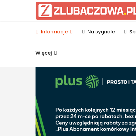
Informacje Lubaczów, p
Informacje
Na sygnale
Sp
Więcej