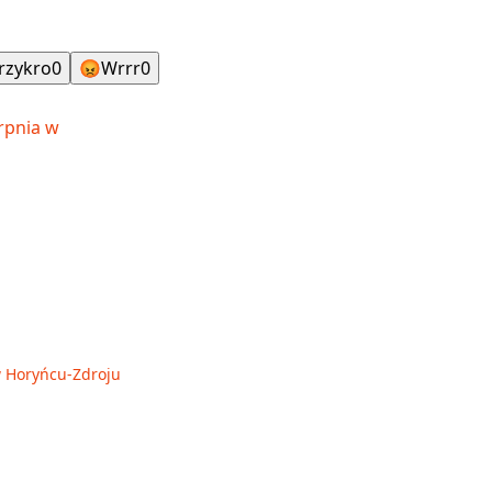
rzykro
0
😡
Wrrr
0
 w Horyńcu-Zdroju