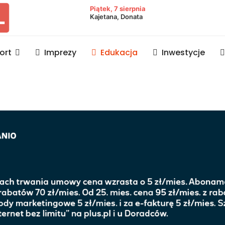
owiat lubaczowski
Piątek, 7 sierpnia
Kajetana, Donata
ort
Imprezy
Edukacja
Inwestycje