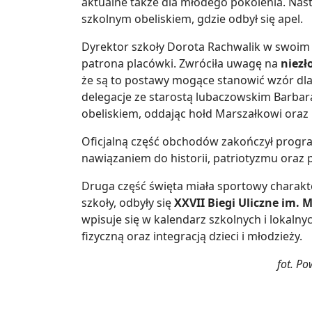
aktualne także dla młodego pokolenia. Nast
szkolnym obeliskiem, gdzie odbył się apel.
Dyrektor szkoły Dorota Rachwalik w swoim 
patrona placówki. Zwróciła uwagę na
niezł
że są to postawy mogące stanowić wzór dl
delegacje ze starostą lubaczowskim Barbarą
obeliskiem, oddając hołd Marszałkowi ora
Oficjalną część obchodów zakończył progra
nawiązaniem do historii, patriotyzmu oraz p
Druga część święta miała sportowy charakter
szkoły, odbyły się
XXVII Biegi Uliczne im. 
wpisuje się w kalendarz szkolnych i lokalny
fizyczną oraz integracją dzieci i młodzieży.
fot. P