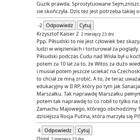
Guzik prawda. Sprostytuowane Sejm,zniszcz
sie skończyła. Dzis tez jest potrzeba takiej 
-2
Odpowiedz
Cytuj
Krzysztof Kaiser 2
2 miesięcy 23 dni
Ppp. Piłsudski to nie jest człowiek bez skaz
ludzi w więzieniach i torturował za pogląd
Piłsudski podczas Cudu nad Wisła był u kochan
potem za 10 lat za to, że Witos za dużo wie
i musiał potem jeszcze uciekać na Czechosł
to chciał ze mną zrobić. A to, że teraz uw
edukacyjny w II RP, który po tym jak Sanacj
Marszałku. Tak naprawdę Marszałku pełnym 
potem tak naprawdę to co robił to tylko na
Zamachu Majowego, którego obchodzimy 100-
dzisiejsza Rosja Putina, która marzyła się P
4
Odpowiedz
Cytuj
Osioł
2 miesięcy 23 dni