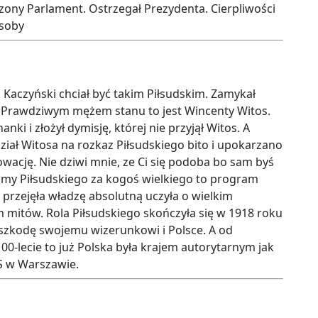
ony Parlament. Ostrzegał Prezydenta. Cierpliwości
osoby
y. Kaczyński chciał być takim Piłsudskim. Zamykał
y. Prawdziwym mężem stanu to jest Wincenty Witos.
ki i złożył dymisję, której nie przyjął Witos. A
dział Witosa na rozkaz Piłsudskiego bito i upokarzano
owację. Nie dziwi mnie, ze Ci się podoba bo sam byś
ażamy Piłsudskiego za kogoś wielkiego to program
a przejęła władzę absolutną uczyła o wielkim
mitów. Rola Piłsudskiego skończyła się w 1918 roku
 szkodę swojemu wizerunkowi i Polsce. A od
lecie to już Polska była krajem autorytarnym jak
iS w Warszawie.