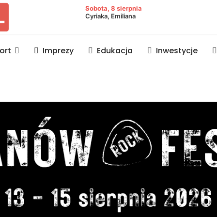
owiat lubaczowski
Sobota, 8 sierpnia
Cyriaka, Emiliana
ort
Imprezy
Edukacja
Inwestycje