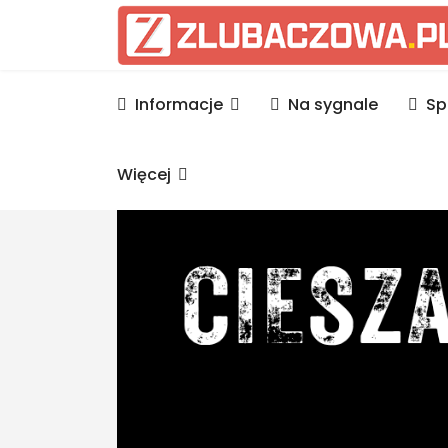
Informacje Lubaczów, p
Informacje
Na sygnale
Sp
Więcej