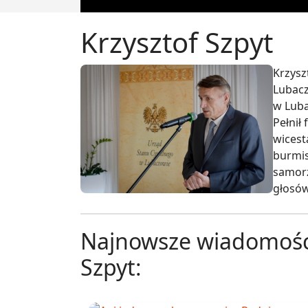
Krzysztof Szpyt
Krzysz
Lubacz
w Luba
Pełnił
wicest
burmis
samorz
głosów
Najnowsze wiadomości
Szpyt: