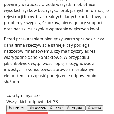
powinny wzbudzać przede wszystkim obietnice
wysokich zysków bez ryzyka, brak jasnych informacji o
rejestracji firmy, brak realnych danych kontaktowych,
problemy z wypłatą środków, niereagujący support
oraz naciski na szybkie wpłacenie większych kwot.
Przed przekazaniem pieniędzy warto sprawdzić, czy
dana firma rzeczywiście istnieje, czy podlega
nadzorowi finansowemu, czy ma fizyczny adres i
wiarygodne dane kontaktowe. W przypadku
jakichkolwiek wątpliwości lepiej zrezygnować z
inwestycji i skonsultować sprawę z niezależnym
ekspertem lub zgłosić podejrzenie odpowiednim
służbom.
Co o tym myślisz?
Wszystkich odpowiedzi:
33
👍
Lubię to
5
😄
Hahaha
6
😯
Szok
7
😢
Przykro
1
😡
Wrrr
14