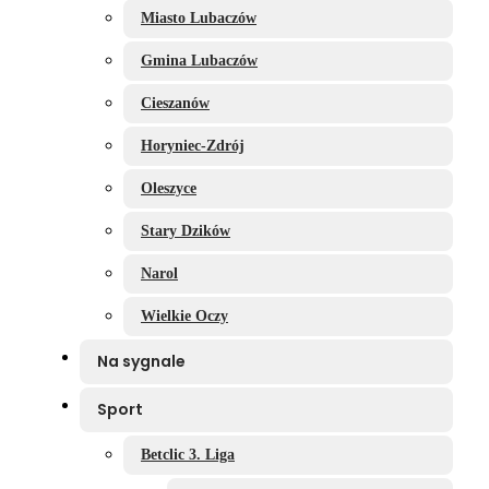
Miasto Lubaczów
Gmina Lubaczów
Cieszanów
Horyniec-Zdrój
Oleszyce
Stary Dzików
Narol
Wielkie Oczy
Na sygnale
Sport
Betclic 3. Liga