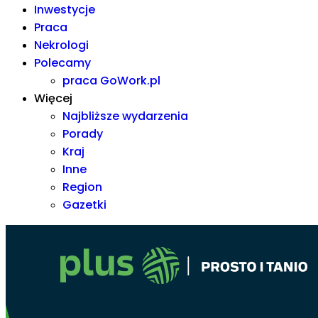
Inwestycje
Praca
Nekrologi
Polecamy
praca GoWork.pl
Więcej
Najbliższe wydarzenia
Porady
Kraj
Inne
Region
Gazetki