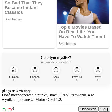
Co o tym myślisz?
Wszystkich odpowiedzi:
0
👍
😄
😯
😢
😡
Lubię to
Hahaha
Szok
Przykro
Wrrr
0
0
0
0
0
pl
8 years 3 miesięcy
Dość niespodzewanie punkty stracił Orzeł Przeworsk, a w
wynikach podane że Motor-Orzeł 1:2.
0
Odpowiedz
Cytuj