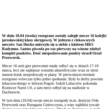
W dniu 18.04 (środa) rozegrane zostały zaległe mecze 16 kolejki
jarosławskiej klasy okręgowej. W jednym z ciekawszych
meczów San Hurko mierzyło się u siebie z klubem MKS
Radymno. Santos piwoda po raz pierwszy na wiosne zdobył
komplet punktów. Dość niespodzewanie punkty stracił Orzeł
Przeworsk.
Mecze 16 serii gier pierwotnie miały odbyć się w dniach 17-18
marca, lecz nie najlepsze warunki atmosferyczne wraz ze złym
stanem boisk storpedowały te plany. W pierwotnym terminie
rozegrano wówczas tylko jedno spotkanie. Były to derby powiatu
lubaczowskiego w którym Pogoń- Sokół Lubaczów pokonała
Roztocze Narol 1:0, a sam mecz odbył się na stadionie w
Dachnowie.
W tym dniu (18.04) swoje mecze rozegrały m.in. drużyny Orła
Przeworsk oraz Huraganu Gniewczyna, a więc najbliżsi rywale