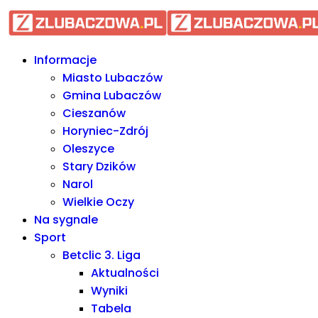
Informacje Lubaczów, powiat l
Informacje
Miasto Lubaczów
Gmina Lubaczów
Cieszanów
Horyniec-Zdrój
Oleszyce
Stary Dzików
Narol
Wielkie Oczy
Na sygnale
Sport
Betclic 3. Liga
Aktualności
Wyniki
Tabela