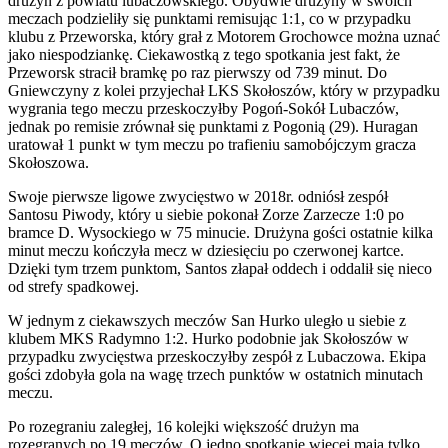
drużyn z powiatu lubaczowskiego. Obydwie drużyny w swoich
meczach podzieliły się punktami remisując 1:1, co w przypadku
klubu z Przeworska, który grał z Motorem Grochowce można uznać
jako niespodziankę. Ciekawostką z tego spotkania jest fakt, że
Przeworsk stracił bramkę po raz pierwszy od 739 minut. Do
Gniewczyny z kolei przyjechał LKS Skołoszów, który w przypadku
wygrania tego meczu przeskoczyłby Pogoń-Sokół Lubaczów,
jednak po remisie zrównał się punktami z Pogonią (29). Huragan
uratował 1 punkt w tym meczu po trafieniu samobójczym gracza
Skołoszowa.
Swoje pierwsze ligowe zwycięstwo w 2018r. odniósł zespół
Santosu Piwody, który u siebie pokonał Zorze Zarzecze 1:0 po
bramce D. Wysockiego w 75 minucie. Drużyna gości ostatnie kilka
minut meczu kończyła mecz w dziesięciu po czerwonej kartce.
Dzięki tym trzem punktom, Santos złapał oddech i oddalił się nieco
od strefy spadkowej.
W jednym z ciekawszych meczów San Hurko uległo u siebie z
klubem MKS Radymno 1:2. Hurko podobnie jak Skołoszów w
przypadku zwycięstwa przeskoczyłby zespół z Lubaczowa. Ekipa
gości zdobyła gola na wagę trzech punktów w ostatnich minutach
meczu.
Po rozegraniu zaległej, 16 kolejki większość drużyn ma
rozegranych po 19 meczów. O jedno spotkanie więcej mają tylko