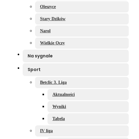
Oleszyce
Stary Dzików
Narol
Wielkie Oczy
Na sygnale
Sport
Betclic 3. Liga
Aktualności
Wyniki
Tabela
IV liga