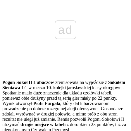
ad
Pogoń-Sokół II Lubaczów
zremisowała na wyjeździe z
Sokołem
Sieniawa
1:1 w meczu 10. kolejki jarosławskiej klasy okręgowej.
Spotkanie miało duże znaczenie dla układu czołówki tabeli,
ponieważ obie drużyny przed tą serią gier miały po 22 punkty.
Wynik otworzył
Piotr Furgała
, który dał lubaczowianom
prowadzenie po dobrze rozegranej akcji ofensywnej. Gospodarze
zdołali wyrównać w drugiej połowie, a mimo prób z obu stron
rezultat nie uległ już zmianie. Remis pozwolił Pogoni-Sokołowi II
utrzymać
drugie miejsce w tabeli
z dorobkiem 23 punktów, tuż za
niepokonanym Czuwajem Przemyśl.