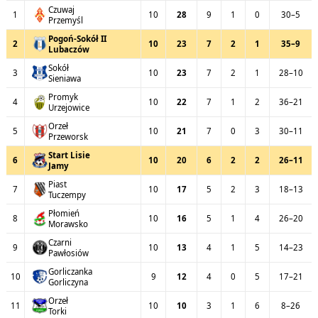
Czuwaj
1
10
28
9
1
0
30–5
Przemyśl
Pogoń-Sokół II
2
10
23
7
2
1
35–9
Lubaczów
Sokół
3
10
23
7
2
1
28–10
Sieniawa
Promyk
4
10
22
7
1
2
36–21
Urzejowice
Orzeł
5
10
21
7
0
3
30–11
Przeworsk
Start Lisie
6
10
20
6
2
2
26–11
Jamy
Piast
7
10
17
5
2
3
18–13
Tuczempy
Płomień
8
10
16
5
1
4
26–20
Morawsko
Czarni
9
10
13
4
1
5
14–23
Pawłosiów
Gorliczanka
10
9
12
4
0
5
17–21
Gorliczyna
Orzeł
11
10
10
3
1
6
8–26
Torki