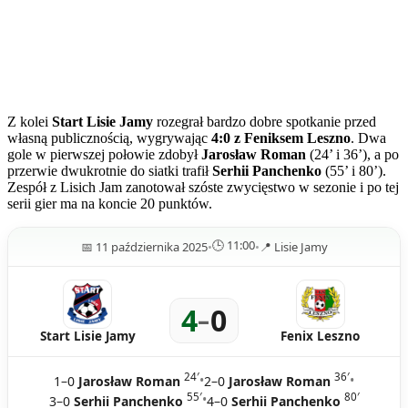
Z kolei
Start Lisie Jamy
rozegrał bardzo dobre spotkanie przed
własną publicznością, wygrywając
4:0 z Feniksem Leszno
. Dwa
gole w pierwszej połowie zdobył
Jarosław Roman
(24’ i 36’), a po
przerwie dwukrotnie do siatki trafił
Serhii Panchenko
(55’ i 80’).
Zespół z Lisich Jam zanotował szóste zwycięstwo w sezonie i po tej
serii gier ma na koncie 20 punktów.
🕒 11:00
📅 11 października 2025
•
•
📍 Lisie Jamy
4
0
–
Start Lisie Jamy
Fenix Leszno
24′
36′
•
•
1–0
Jarosław Roman
2–0
Jarosław Roman
55′
80′
•
3–0
Serhii Panchenko
4–0
Serhii Panchenko