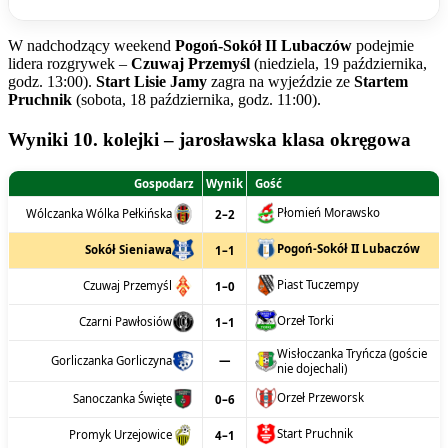
W nadchodzący weekend
Pogoń-Sokół II Lubaczów
podejmie
lidera rozgrywek –
Czuwaj Przemyśl
(niedziela, 19 października,
godz. 13:00).
Start Lisie Jamy
zagra na wyjeździe ze
Startem
Pruchnik
(sobota, 18 października, godz. 11:00).
Wyniki 10. kolejki – jarosławska klasa okręgowa
Gospodarz
Wynik
Gość
Płomień Morawsko
Wólczanka Wólka Pełkińska
2–2
Pogoń-Sokół II Lubaczów
Sokół Sieniawa
1–1
Piast Tuczempy
Czuwaj Przemyśl
1–0
Orzeł Torki
Czarni Pawłosiów
1–1
Wisłoczanka Tryńcza (goście
—
Gorliczanka Gorliczyna
nie dojechali)
Orzeł Przeworsk
Sanoczanka Święte
0–6
Start Pruchnik
Promyk Urzejowice
4–1