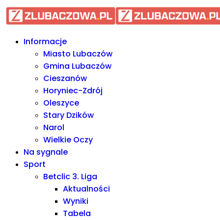
Informacje Lubaczów, powiat l
Informacje
Miasto Lubaczów
Gmina Lubaczów
Cieszanów
Horyniec-Zdrój
Oleszyce
Stary Dzików
Narol
Wielkie Oczy
Na sygnale
Sport
Betclic 3. Liga
Aktualności
Wyniki
Tabela