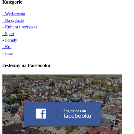
Kategorie
- Wydarzenia
- Na sygnale
- Kultura i rozrywka
- Sport
- Porady
- Kraj
- Inne
Jesteśmy na Facebooku