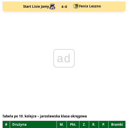
Fenix Leszno
Start Lisie Jamy
4–0
ad
Tabela po 10. kolejce – jarosławska klasa okręgowa
#
Drużyna
M.
Pkt.
Z.
R.
P.
Bramki