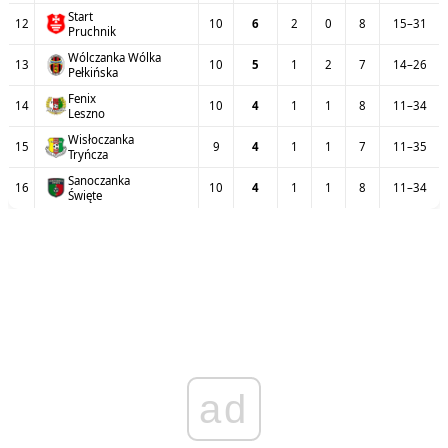
Start
12
10
6
2
0
8
15–31
Pruchnik
Wólczanka Wólka
13
10
5
1
2
7
14–26
Pełkińska
Fenix
14
10
4
1
1
8
11–34
Leszno
Wisłoczanka
15
9
4
1
1
7
11–35
Tryńcza
Sanoczanka
16
10
4
1
1
8
11–34
Święte
ad