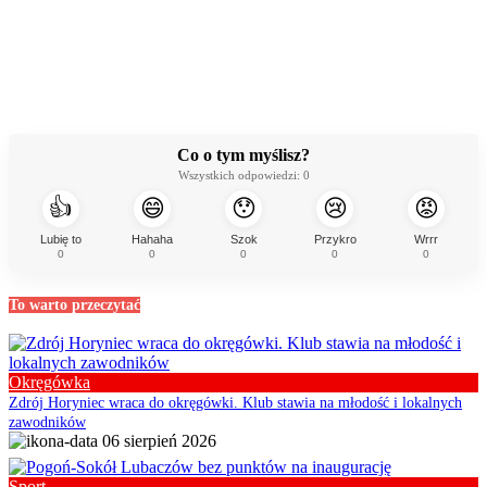
Co o tym myślisz?
Wszystkich odpowiedzi:
0
👍
😄
😯
😢
😡
Lubię to
Hahaha
Szok
Przykro
Wrrr
0
0
0
0
0
To warto przeczytać
Okręgówka
Zdrój Horyniec wraca do okręgówki. Klub stawia na młodość i lokalnych
zawodników
06 sierpień 2026
Sport