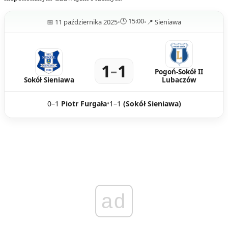
🕒 15:00
📅 11 października 2025
•
•
📍 Sieniawa
1
1
–
Pogoń-Sokół II
Sokół Sieniawa
Lubaczów
0–1
Piotr Furgała
•
1–1
(Sokół Sieniawa)
ad