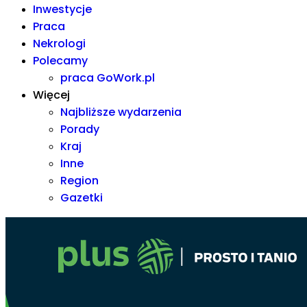
Inwestycje
Praca
Nekrologi
Polecamy
praca GoWork.pl
Więcej
Najbliższe wydarzenia
Porady
Kraj
Inne
Region
Gazetki