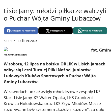
Lisie Jamy: młodzi piłkarze walczyli
o Puchar Wójta Gminy Lubaczów
Udostępnij na Facebooku
Udostępnij na X
Wyślij na WhatsApp
Sport
14 lipiec 2025
fot. Gmina Lubaczów
W sobotę, 12 lipca na boisku ORLIK w Lisich Jamach
odbył się Letni Turniej Piłki Nożnej Juniorów
Ludowych Klubów Sportowych o Puchar Wójta
Gminy Lubaczów.
W zawodach udział wzięły młodzieżowe zespoły LKS
Start Lisie Jamy, KS Walter Opaka, LKS Graniczni
Krowica Hołodowska oraz LKS Zryw Młodów. Mecze
rozgrywane były systemem „każdy z każdym”, co dało