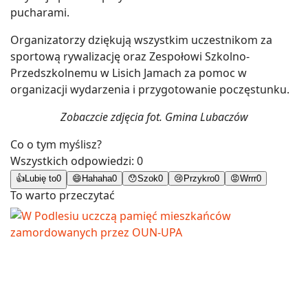
pucharami.
Organizatorzy dziękują wszystkim uczestnikom za
sportową rywalizację oraz Zespołowi Szkolno-
Przedszkolnemu w Lisich Jamach za pomoc w
organizacji wydarzenia i przygotowanie poczęstunku.
Zobaczcie zdjęcia fot. Gmina Lubaczów
Co o tym myślisz?
Wszystkich odpowiedzi:
0
👍
Lubię to
0
😄
Hahaha
0
😯
Szok
0
😢
Przykro
0
😡
Wrrr
0
To warto przeczytać