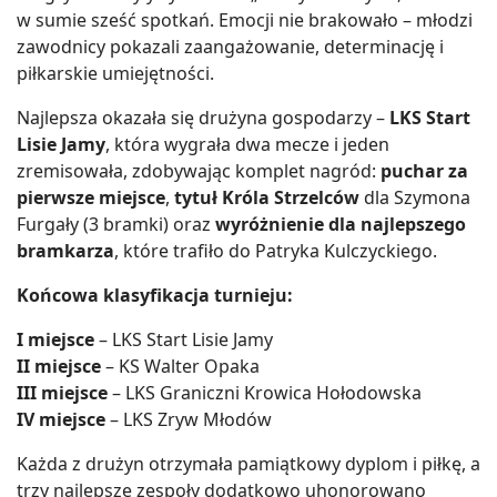
w sumie sześć spotkań. Emocji nie brakowało – młodzi
zawodnicy pokazali zaangażowanie, determinację i
piłkarskie umiejętności.
Najlepsza okazała się drużyna gospodarzy –
LKS Start
Lisie Jamy
, która wygrała dwa mecze i jeden
zremisowała, zdobywając komplet nagród:
puchar za
pierwsze miejsce
,
tytuł Króla Strzelców
dla Szymona
Furgały (3 bramki) oraz
wyróżnienie dla najlepszego
bramkarza
, które trafiło do Patryka Kulczyckiego.
Końcowa klasyfikacja turnieju:
I miejsce
– LKS Start Lisie Jamy
II miejsce
– KS Walter Opaka
III miejsce
– LKS Graniczni Krowica Hołodowska
IV miejsce
– LKS Zryw Młodów
Każda z drużyn otrzymała pamiątkowy dyplom i piłkę, a
trzy najlepsze zespoły dodatkowo uhonorowano