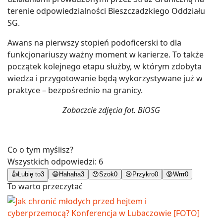
terenie odpowiedzialności Bieszczadzkiego Oddziału
SG.
Awans na pierwszy stopień podoficerski to dla
funkcjonariuszy ważny moment w karierze. To także
początek kolejnego etapu służby, w którym zdobyta
wiedza i przygotowanie będą wykorzystywane już w
praktyce – bezpośrednio na granicy.
Zobaczcie zdjęcia fot. BiOSG
Co o tym myślisz?
Wszystkich odpowiedzi:
6
👍
Lubię to
3
😄
Hahaha
3
😯
Szok
0
😢
Przykro
0
😡
Wrrr
0
To warto przeczytać