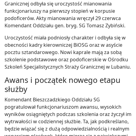
Granicznej odbyła się uroczystość mianowania
funkcjonariuszy na pierwszy stopień w korpusie
podoficerów. Akty mianowania wręczył 29 czerwca
Komendant Oddziału gen. bryg. SG Tomasz Zybiński.
Uroczystość miała podniosły charakter i odbyła się w
obecności kadry kierowniczej BiOSG oraz w asyście
pocztu sztandarowego. Nowi kaprale mają za sobą
szkolenie podstawowe oraz podoficerskie w Ośrodku
Szkoleń Specjalistycznych Straży Granicznej w Lubaniu.
Awans i początek nowego etapu
służby
Komendant Bieszczadzkiego Oddziału SG
pogratulował funkcjonariuszom awansu, wysokich
wyników osiągniętych podczas szkolenia oraz życzył im
wytrwałości w codziennej służbie. Ta, jak podkreślano,
będzie wiązać się z dużą odpowiedzialnością i realnym
wsparciem placówek, które mierzą się z największymi