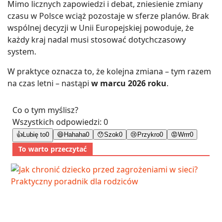
Mimo licznych zapowiedzi i debat, zniesienie zmiany
czasu w Polsce wciąż pozostaje w sferze planów. Brak
wspólnej decyzji w Unii Europejskiej powoduje, że
każdy kraj nadal musi stosować dotychczasowy
system.
W praktyce oznacza to, że kolejna zmiana – tym razem
na czas letni – nastąpi
w marcu 2026 roku
.
Co o tym myślisz?
Wszystkich odpowiedzi:
0
👍
Lubię to
0
😄
Hahaha
0
😯
Szok
0
😢
Przykro
0
😡
Wrrr
0
To warto przeczytać