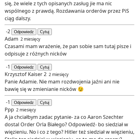
się, że wiele z tych opisanych zasług jie ma nic
wspólnego z prawdą. Rozdawania orderów przez PiS
ciąg dalszy.
-2
Odpowiedz
Cytuj
Adam
2 miesięcy
Czasami mam wrażenie, że pan sobie sam tutaj pisze i
odpisuje z różnych nicków
-1
Odpowiedz
Cytuj
Krzysztof Kaiser 2
2 miesięcy
Panie Adamie. Nie mam rozdwojenia jaźni ani nie
bawię się w zmienianie nicków 😉
-1
Odpowiedz
Cytuj
Ppp
2 miesięcy
A ja chciałbym zadac pytanie- za co Aaron Szechter
dostal Order Orla Białego? Odpowiedź- bo siedział w
więzieniu. No i co z tego? Hitler też siedział w więzieniu,