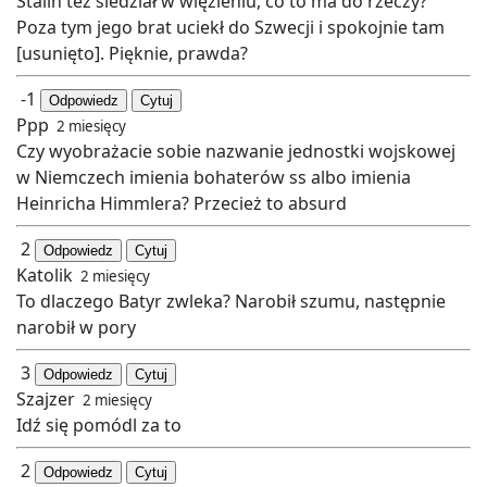
Stalin tez siedział w więzieniu, co to ma do rzeczy?
Poza tym jego brat uciekł do Szwecji i spokojnie tam
[usunięto]. Pięknie, prawda?
-1
Odpowiedz
Cytuj
Ppp
2 miesięcy
Czy wyobrażacie sobie nazwanie jednostki wojskowej
w Niemczech imienia bohaterów ss albo imienia
Heinricha Himmlera? Przecież to absurd
2
Odpowiedz
Cytuj
Katolik
2 miesięcy
To dlaczego Batyr zwleka? Narobił szumu, następnie
narobił w pory
3
Odpowiedz
Cytuj
Szajzer
2 miesięcy
Idź się pomódl za to
2
Odpowiedz
Cytuj