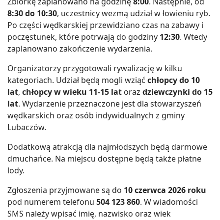
Zbiórkę zaplanowano na godzinę
8:00
. Następnie, od
8:30 do 10:30
, uczestnicy wezmą udział w łowieniu ryb.
Po części wędkarskiej przewidziano czas na zabawy i
poczęstunek, które potrwają do godziny
12:30
. Wtedy
zaplanowano zakończenie wydarzenia.
Organizatorzy przygotowali rywalizację w kilku
kategoriach. Udział będą mogli wziąć
chłopcy do 10
lat
,
chłopcy w wieku 11-15 lat
oraz
dziewczynki do 15
lat
. Wydarzenie przeznaczone jest dla stowarzyszeń
wędkarskich oraz osób indywidualnych z gminy
Lubaczów.
Dodatkową atrakcją dla najmłodszych będą darmowe
dmuchańce. Na miejscu dostępne będą także płatne
lody.
Zgłoszenia przyjmowane są do
10 czerwca 2026 roku
pod numerem telefonu
504 123 860
. W wiadomości
SMS należy wpisać imię, nazwisko oraz wiek