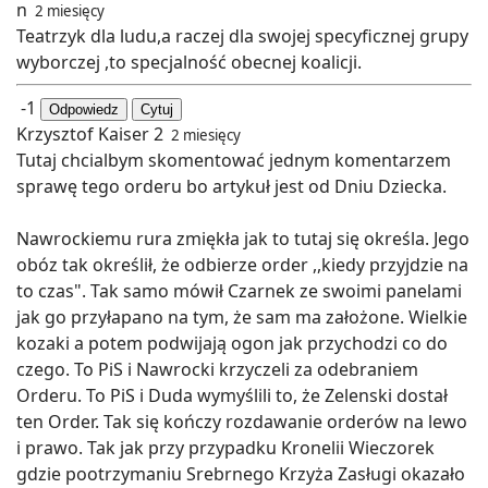
n
2 miesięcy
Teatrzyk dla ludu,a raczej dla swojej specyficznej grupy
wyborczej ,to specjalność obecnej koalicji.
-1
Odpowiedz
Cytuj
Krzysztof Kaiser 2
2 miesięcy
Tutaj chcialbym skomentować jednym komentarzem
sprawę tego orderu bo artykuł jest od Dniu Dziecka.
Nawrockiemu rura zmiękła jak to tutaj się określa. Jego
obóz tak określił, że odbierze order ,,kiedy przyjdzie na
to czas". Tak samo mówił Czarnek ze swoimi panelami
jak go przyłapano na tym, że sam ma założone. Wielkie
kozaki a potem podwijają ogon jak przychodzi co do
czego. To PiS i Nawrocki krzyczeli za odebraniem
Orderu. To PiS i Duda wymyślili to, że Zelenski dostał
ten Order. Tak się kończy rozdawanie orderów na lewo
i prawo. Tak jak przy przypadku Kronelii Wieczorek
gdzie pootrzymaniu Srebrnego Krzyża Zasługi okazało