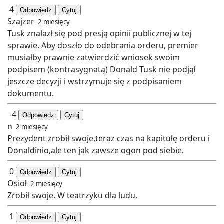
4
Odpowiedz
Cytuj
Szajzer
2 miesięcy
Tusk znalazł się pod presją opinii publicznej w tej
sprawie. Aby doszło do odebrania orderu, premier
musiałby prawnie zatwierdzić wniosek swoim
podpisem (kontrasygnatą) Donald Tusk nie podjął
jeszcze decyzji i wstrzymuje się z podpisaniem
dokumentu.
-4
Odpowiedz
Cytuj
n
2 miesięcy
Prezydent zrobił swoje,teraz czas na kapitułę orderu i
Donaldinio,ale ten jak zawsze ogon pod siebie.
0
Odpowiedz
Cytuj
Osioł
2 miesięcy
Zrobił swoje. W teatrzyku dla ludu.
1
Odpowiedz
Cytuj