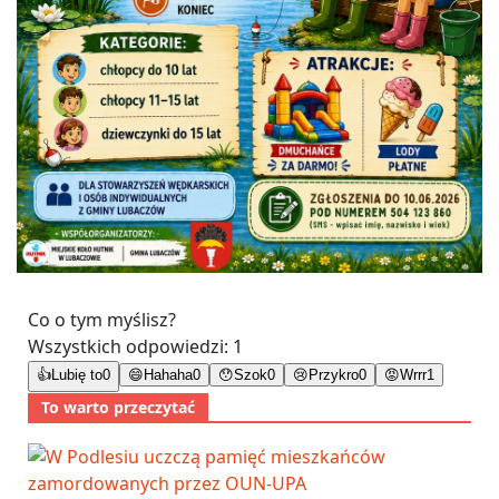
Co o tym myślisz?
Wszystkich odpowiedzi:
1
👍
Lubię to
0
😄
Hahaha
0
😯
Szok
0
😢
Przykro
0
😡
Wrrr
1
To warto przeczytać