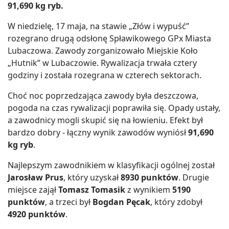
91,690 kg ryb.
W niedzielę, 17 maja, na stawie „Złów i wypuść”
rozegrano drugą odsłonę Spławikowego GPx Miasta
Lubaczowa. Zawody zorganizowało Miejskie Koło
„Hutnik” w Lubaczowie. Rywalizacja trwała cztery
godziny i została rozegrana w czterech sektorach.
Choć noc poprzedzająca zawody była deszczowa,
pogoda na czas rywalizacji poprawiła się. Opady ustały,
a zawodnicy mogli skupić się na łowieniu. Efekt był
bardzo dobry - łączny wynik zawodów wyniósł
91,690
kg ryb
.
Najlepszym zawodnikiem w klasyfikacji ogólnej został
Jarosław Prus
, który uzyskał
8930 punktów
. Drugie
miejsce zajął
Tomasz Tomasik
z wynikiem
5190
punktów
, a trzeci był
Bogdan Pęcak
, który zdobył
4920 punktów
.