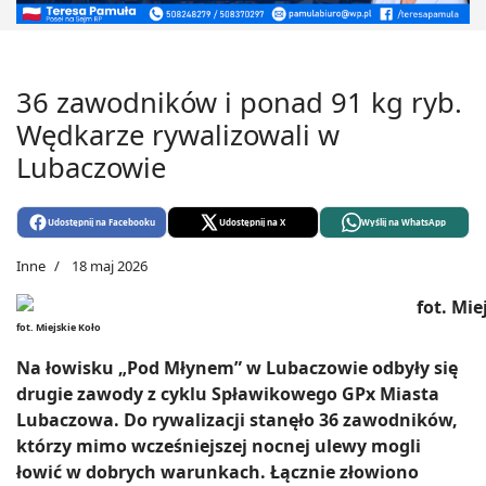
36 zawodników i ponad 91 kg ryb.
Wędkarze rywalizowali w
Lubaczowie
Udostępnij na Facebooku
Udostępnij na X
Wyślij na WhatsApp
Inne
18 maj 2026
fot. Miejskie Koło
Na łowisku „Pod Młynem” w Lubaczowie odbyły się
drugie zawody z cyklu Spławikowego GPx Miasta
Lubaczowa. Do rywalizacji stanęło 36 zawodników,
którzy mimo wcześniejszej nocnej ulewy mogli
łowić w dobrych warunkach. Łącznie złowiono