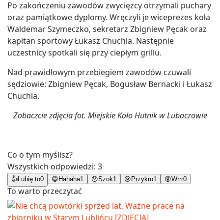
Po zakończeniu zawodów zwycięzcy otrzymali puchary
oraz pamiątkowe dyplomy. Wręczyli je wiceprezes koła
Waldemar Szymeczko, sekretarz Zbigniew Pęcak oraz
kapitan sportowy Łukasz Chuchla. Następnie
uczestnicy spotkali się przy ciepłym grillu.
Nad prawidłowym przebiegiem zawodów czuwali
sędziowie: Zbigniew Pęcak, Bogusław Bernacki i Łukasz
Chuchla.
Zobaczcie zdjęcia fot. Miejskie Koło Hutnik w Lubaczowie
Co o tym myślisz?
Wszystkich odpowiedzi:
3
👍
Lubię to
0
😄
Hahaha
1
😯
Szok
1
😢
Przykro
1
😡
Wrrr
0
To warto przeczytać