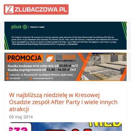
Informacje Lubaczów, powiat lub
W najbliższą niedzielę w Kresowej
Osadzie zespół After Party i wiele innych
atrakcji
09 maj 2014