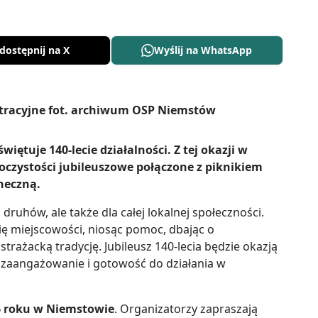
dostępnij na X
Wyślij na WhatsApp
ętuje 140-lecie działalności. Z tej okazji w
uroczystości jubileuszowe połączone z piknikiem
neczną.
 druhów, ale także dla całej lokalnej społeczności.
ię miejscowości, niosąc pomoc, dbając o
rażacką tradycję. Jubileusz 140-lecia będzie okazją
 zaangażowanie i gotowość do działania w
26 roku w Niemstowie
. Organizatorzy zapraszają