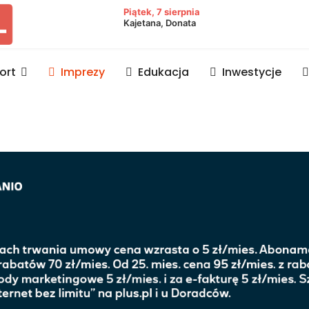
owiat lubaczowski
Piątek, 7 sierpnia
Kajetana, Donata
ort
Imprezy
Edukacja
Inwestycje