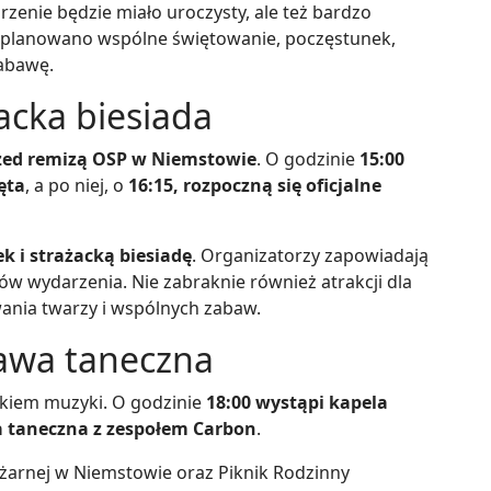
rzenie będzie miało uroczysty, ale też bardzo
 zaplanowano wspólne świętowanie, poczęstunek,
zabawę.
żacka biesiada
rzed remizą OSP w Niemstowie
. O godzinie
15:00
ęta
, a po niej, o
16:15, rozpoczną się oficjalne
 i strażacką biesiadę
. Organizatorzy zapowiadają
w wydarzenia. Nie zabraknie również atrakcji dla
ania twarzy i wspólnych zabaw.
awa taneczna
akiem muzyki. O godzinie
18:00 wystąpi kapela
a taneczna z zespołem Carbon
.
ożarnej w Niemstowie oraz Piknik Rodzinny