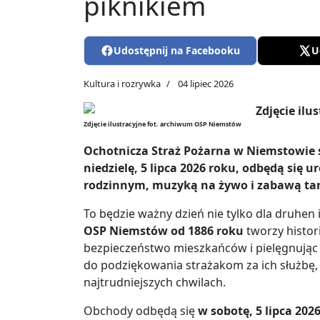
piknikiem
Udostępnij na Facebooku
U
Kultura i rozrywka
04 lipiec 2026
Zdjęcie ilustracyjne fot. archiwum OSP Niemstów
Ochotnicza Straż Pożarna w Niemstowie świ
niedzielę, 5 lipca 2026 roku, odbędą się 
rodzinnym, muzyką na żywo i zabawą ta
To będzie ważny dzień nie tylko dla druhen i
OSP Niemstów od 1886 roku
tworzy histor
bezpieczeństwo mieszkańców i pielęgnując st
do podziękowania strażakom za ich służbę,
najtrudniejszych chwilach.
Obchody odbędą się
w sobotę, 5 lipca 20