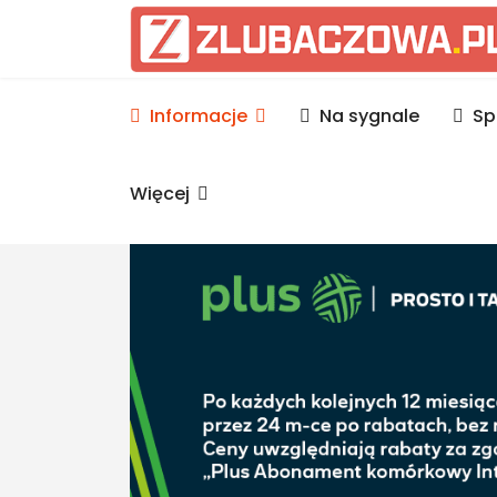
Informacje Lubaczów, p
Informacje
Na sygnale
Sp
Więcej