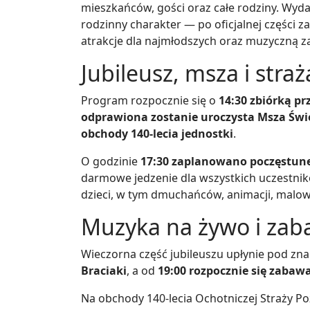
mieszkańców, gości oraz całe rodziny. Wyda
rodzinny charakter — po oficjalnej części
atrakcje dla najmłodszych oraz muzyczną 
Jubileusz, msza i stra
Program rozpocznie się o
14:30 zbiórką p
odprawiona zostanie uroczysta Msza Świ
obchody 140-lecia jednostki
.
O godzinie
17:30 zaplanowano poczęstunek
darmowe jedzenie dla wszystkich uczestnikó
dzieci, w tym dmuchańców, animacji, malow
Muzyka na żywo i zab
Wieczorna część jubileuszu upłynie pod zn
Braciaki
, a od
19:00 rozpocznie się zabaw
Na obchody 140-lecia Ochotniczej Straży P