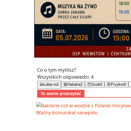
Co o tym myślisz?
Wszystkich odpowiedzi:
4
👍
Lubię to
2
😄
Hahaha
2
😯
Szok
0
😢
Przykro
0
To warto przeczytać