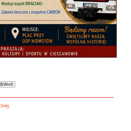
😡
Wrrr
0