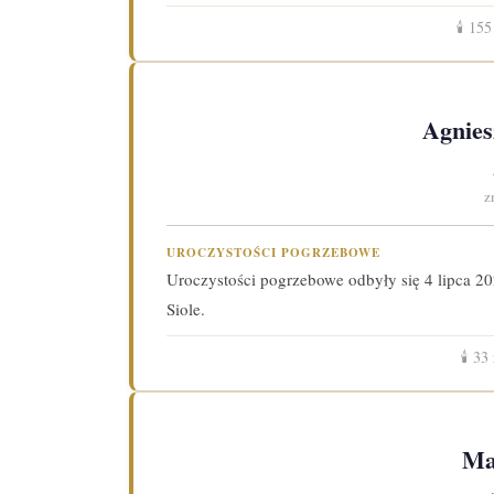
🕯️
155
Agnies
z
UROCZYSTOŚCI POGRZEBOWE
Uroczystości pogrzebowe odbyły się 4 lipca
Siole.
🕯️
33
Ma