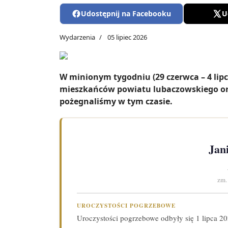
Udostępnij na Facebooku
U
Wydarzenia
05 lipiec 2026
W minionym tygodniu (29 czerwca – 4 lip
mieszkańców powiatu lubaczowskiego or
pożegnaliśmy w tym czasie.
Jan
zm.
UROCZYSTOŚCI POGRZEBOWE
Uroczystości pogrzebowe odbyły się 1 lipca 2