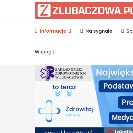
Informacje Lubaczów, p
Informacje
Na sygnale
Sp
Więcej