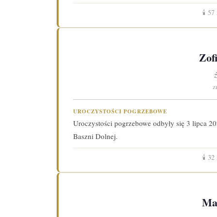
🕯️
57
Zof
z
UROCZYSTOŚCI POGRZEBOWE
Uroczystości pogrzebowe odbyły się 3 lipca 20
Baszni Dolnej.
🕯️
32
Ma