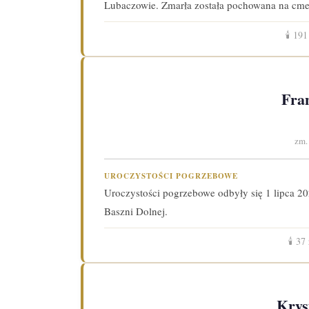
Lubaczowie. Zmarła została pochowana na cmen
🕯️
191
Fra
zm.
UROCZYSTOŚCI POGRZEBOWE
Uroczystości pogrzebowe odbyły się 1 lipca 20
Baszni Dolnej.
🕯️
37
Krys