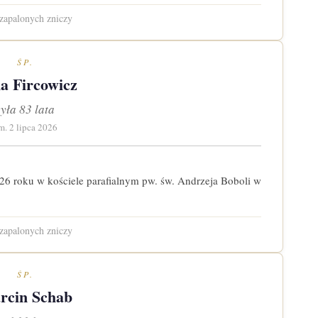
zapalonych zniczy
ŚP.
ia Fircowicz
żyła 83 lata
m. 2 lipca 2026
26 roku w kościele parafialnym pw. św. Andrzeja Boboli w
zapalonych zniczy
ŚP.
rcin Schab