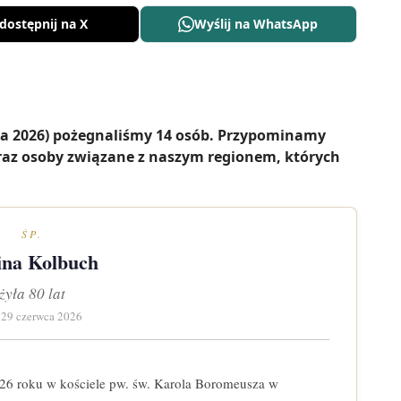
dostępnij na X
Wyślij na WhatsApp
ca 2026) pożegnaliśmy 14 osób. Przypominamy
az osoby związane z naszym regionem, których
ŚP.
ina Kolbuch
żyła 80 lat
 29 czerwca 2026
026 roku w kościele pw. św. Karola Boromeusza w