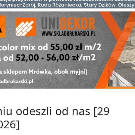
u odeszli od nas [29
026]