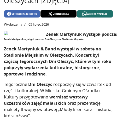
Oleszycach [ZDJĘCIA]
Udostępnij na Facebooku
Udostępnij na X
Wyślij na WhatsApp
Wydarzenia
05 lipiec 2026
Zenek Martyniuk wystąpił podczas Dni Oleszyc na Stadionie Miejskim
Zenek Martyniuk & Band wystąpił w sobotę na
Stadionie Miejskim w Oleszycach. Koncert był
częścią tegorocznych Dni Oleszyc, które w tym roku
połączyły wydarzenia kulturalne, historyczne,
sportowe i rodzinne.
Tegoroczne
Dni Oleszyc
rozpoczęły się w czwartek od
części kulturalnej. W Miejsko-Gminnym Ośrodku
Kultury przygotowano
wernisaż wystawy
uczestników zajęć malarskich
oraz prezentację
makiety II wojny światowej „Młody kronikarz – historia,
która ożywa”.