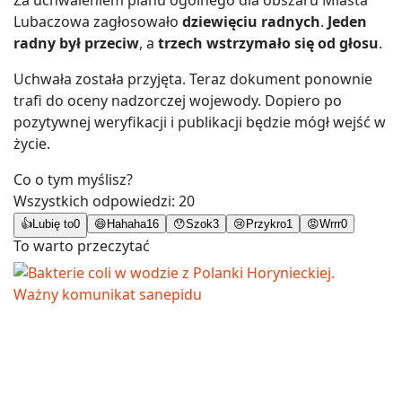
Lubaczowa zagłosowało
dziewięciu radnych
.
Jeden
radny był przeciw
, a
trzech wstrzymało się od głosu
.
Uchwała została przyjęta. Teraz dokument ponownie
trafi do oceny nadzorczej wojewody. Dopiero po
pozytywnej weryfikacji i publikacji będzie mógł wejść w
życie.
Co o tym myślisz?
Wszystkich odpowiedzi:
20
👍
Lubię to
0
😄
Hahaha
16
😯
Szok
3
😢
Przykro
1
😡
Wrrr
0
To warto przeczytać