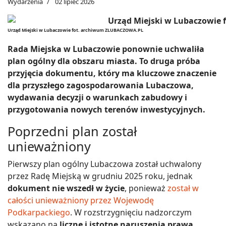
Wydarzenia
02 lipiec 2026
Urząd Miejski w Lubaczowie fot. archiwum ZLUBACZOWA.PL
Rada Miejska w Lubaczowie ponownie uchwaliła
plan ogólny dla obszaru miasta. To druga próba
przyjęcia dokumentu, który ma kluczowe znaczenie
dla przyszłego zagospodarowania Lubaczowa,
wydawania decyzji o warunkach zabudowy i
przygotowania nowych terenów inwestycyjnych.
Poprzedni plan został
unieważniony
Pierwszy plan ogólny Lubaczowa został uchwalony
przez Radę Miejską w grudniu 2025 roku, jednak
dokument nie wszedł w życie
, ponieważ
został w
całości unieważniony przez Wojewodę
Podkarpackiego
. W rozstrzygnięciu nadzorczym
wskazano na
liczne i istotne naruszenia prawa
,