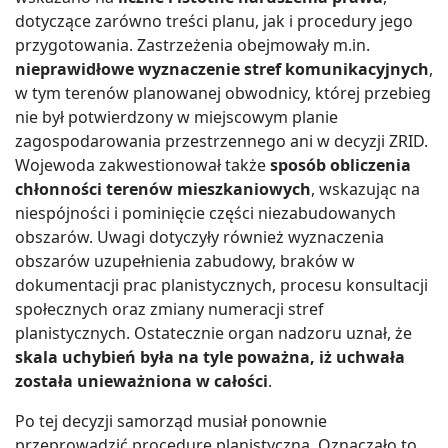
dotyczące zarówno treści planu, jak i procedury jego
przygotowania. Zastrzeżenia obejmowały m.in.
nieprawidłowe wyznaczenie stref komunikacyjnych
,
w tym terenów planowanej obwodnicy, której przebieg
nie był potwierdzony w miejscowym planie
zagospodarowania przestrzennego ani w decyzji ZRID.
Wojewoda zakwestionował także
sposób obliczenia
chłonności terenów mieszkaniowych
, wskazując na
niespójności i pominięcie części niezabudowanych
obszarów. Uwagi dotyczyły również wyznaczenia
obszarów uzupełnienia zabudowy, braków w
dokumentacji prac planistycznych, procesu konsultacji
społecznych oraz zmiany numeracji stref
planistycznych. Ostatecznie organ nadzoru uznał, że
skala uchybień była na tyle poważna, iż uchwała
została unieważniona w całości
.
Po tej decyzji samorząd musiał ponownie
przeprowadzić procedurę planistyczną. Oznaczało to