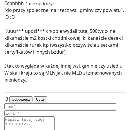
Echhhhh
1 miesiąc 6 days
"do pracy społecznej na rzecz wsi, gminy czy powiatu".
:D :D
Kuuu*** upośl*** chłopie wydali tutaj 500tys zł na
kilkanaście m2 kostki chodnikowej, kilkanaście desek i
kilkanaście rurek itp (wszystko oczywiście z setkami
certyfikatów i innych bzdur)
I tak to wygląda w każdej innej wsi, gminie czy usiedlu.
W skali kraju to są MLN jak nie MLD zł zmarnowanych
pieniędzy...
3
Odpowiedz
Cytuj