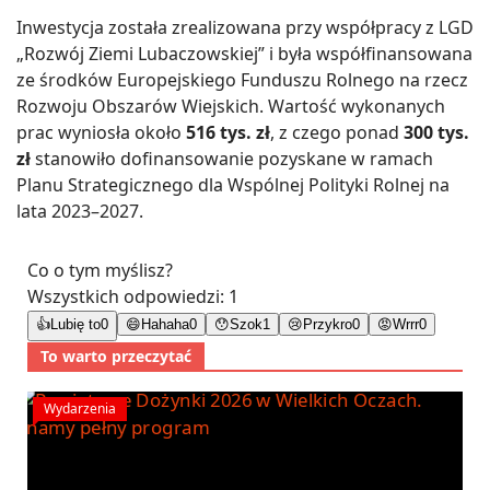
Inwestycja została zrealizowana przy współpracy z LGD
„Rozwój Ziemi Lubaczowskiej” i była współfinansowana
ze środków Europejskiego Funduszu Rolnego na rzecz
Rozwoju Obszarów Wiejskich. Wartość wykonanych
prac wyniosła około
516 tys. zł
, z czego ponad
300 tys.
zł
stanowiło dofinansowanie pozyskane w ramach
Planu Strategicznego dla Wspólnej Polityki Rolnej na
lata 2023–2027.
Co o tym myślisz?
Wszystkich odpowiedzi:
1
👍
Lubię to
0
😄
Hahaha
0
😯
Szok
1
😢
Przykro
0
😡
Wrrr
0
To warto przeczytać
Wydarzenia