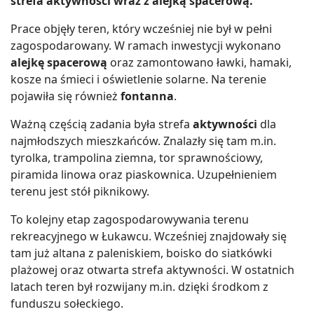
strefa aktywności wraz z alejką spacerową.
Prace objęły teren, który wcześniej nie był w pełni
zagospodarowany. W ramach inwestycji wykonano
alejkę spacerową
oraz zamontowano ławki, hamaki,
kosze na śmieci i oświetlenie solarne. Na terenie
pojawiła się również
fontanna
.
Ważną częścią zadania była strefa
aktywności
dla
najmłodszych mieszkańców. Znalazły się tam m.in.
tyrolka, trampolina ziemna, tor sprawnościowy,
piramida linowa oraz piaskownica. Uzupełnieniem
terenu jest stół piknikowy.
To kolejny etap zagospodarowywania terenu
rekreacyjnego w Łukawcu. Wcześniej znajdowały się
tam już altana z paleniskiem, boisko do siatkówki
plażowej oraz otwarta strefa aktywności. W ostatnich
latach teren był rozwijany m.in. dzięki środkom z
funduszu sołeckiego.