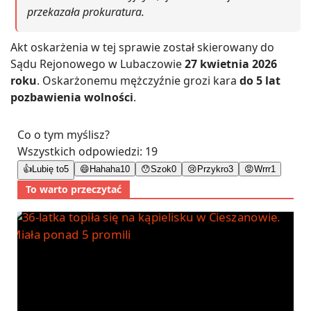
przekazała prokuratura.
Akt oskarżenia w tej sprawie został skierowany do
Sądu Rejonowego w Lubaczowie
27 kwietnia 2026
roku
. Oskarżonemu mężczyźnie grozi kara
do 5 lat
pozbawienia wolności
.
Co o tym myślisz?
Wszystkich odpowiedzi:
19
👍
Lubię to
5
😄
Hahaha
10
😯
Szok
0
😢
Przykro
3
😡
Wrrr
1
To warto przeczytać