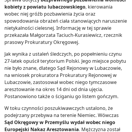
kobiety z powiatu lubaczowskiego
, kierowania
wobec niej gróźb pozbawienia życia oraz
spowodowania obrażeń ciała stanowiących naruszenie
nietykalności cielesnej. Informację w tej sprawie
przekazała Małgorzata Taciuch-Kurasiewicz, rzecznik
prasowy Prokuratury Okręgowej.
Jak wynika z ustaleń śledczych, po popełnieniu czynu
27-latek opuścił terytorium Polski. Jego miejsce pobytu
nie było znane, dlatego Sąd Rejonowy w Lubaczowie,
na wniosek prokuratora Prokuratury Rejonowej w
Lubaczowie, zastosował wobec niego tymczasowe
aresztowanie na okres 14 dni od dnia ujęcia.
Postanowiono także o ściganiu go listem gończym.
W toku czynności poszukiwawczych ustalono, że
podejrzany przebywa na terenie Niemiec. Wówczas
Sąd Okręgowy w Przemyślu wydał wobec niego
Europejski Nakaz Aresztowania
. Mężczyzna został