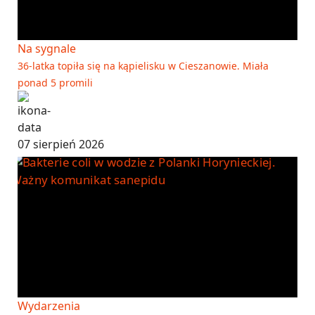
Na sygnale
36-latka topiła się na kąpielisku w Cieszanowie. Miała
ponad 5 promili
07 sierpień 2026
Wydarzenia