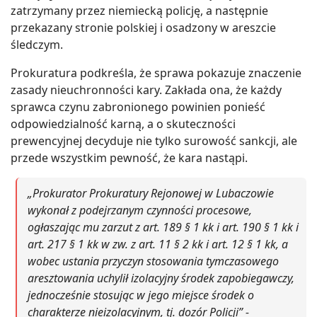
zatrzymany przez niemiecką policję, a następnie
przekazany stronie polskiej i osadzony w areszcie
śledczym.
Prokuratura podkreśla, że sprawa pokazuje znaczenie
zasady nieuchronności kary. Zakłada ona, że każdy
sprawca czynu zabronionego powinien ponieść
odpowiedzialność karną, a o skuteczności
prewencyjnej decyduje nie tylko surowość sankcji, ale
przede wszystkim pewność, że kara nastąpi.
„Prokurator Prokuratury Rejonowej w Lubaczowie
wykonał z podejrzanym czynności procesowe,
ogłaszając mu zarzut z art. 189 § 1 kk i art. 190 § 1 kk i
art. 217 § 1 kk w zw. z art. 11 § 2 kk i art. 12 § 1 kk, a
wobec ustania przyczyn stosowania tymczasowego
aresztowania uchylił izolacyjny środek zapobiegawczy,
jednocześnie stosując w jego miejsce środek o
charakterze nieizolacyjnym, tj. dozór Policji” -