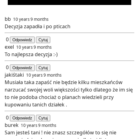
bb
10 years 9 months
Decyzja zapadła i po pticach
0
Odpowiedz
Cytuj
exel
10 years 9 months
To najlepsza decyzja :-)
0
Odpowiedz
Cytuj
jakiśtaki
10 years 9 months
Musiała taka zapaść nie będzie kilku mieszkańców
narzucać swojej woli większości tylko dlatego że im się
to nie podoba chociaż o planach wiedzieli przy
kupowaniu tanich działek .
0
Odpowiedz
Cytuj
burek
10 years 9 months
Sam jesteś tani ! nie znasz szczegółów to się nie