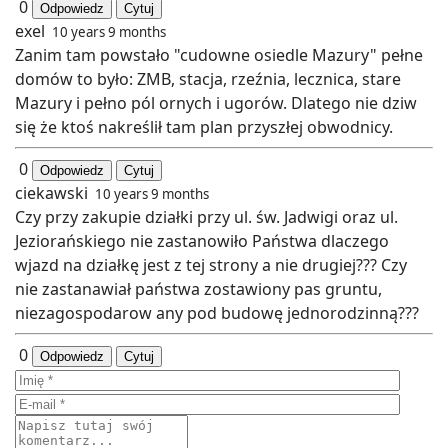
0
Odpowiedz
Cytuj
exel
10 years 9 months
Zanim tam powstało "cudowne osiedle Mazury" pełne
domów to było: ZMB, stacja, rzeźnia, lecznica, stare
Mazury i pełno pól ornych i ugorów. Dlatego nie dziw
się że ktoś nakreślił tam plan przyszłej obwodnicy.
0
Odpowiedz
Cytuj
ciekawski
10 years 9 months
Czy przy zakupie działki przy ul. św. Jadwigi oraz ul.
Jeziorańskiego nie zastanowiło Państwa dlaczego
wjazd na działkę jest z tej strony a nie drugiej??? Czy
nie zastanawiał państwa zostawiony pas gruntu,
niezagospodarow any pod budowę jednorodzinną???
0
Odpowiedz
Cytuj