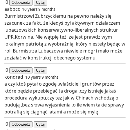
0
Odpowiedz
Cytuj
aabbcc
10 years 9 months
Burmistrzowi Zubrzyckiemu na pewno należy się
szacunek za fakt, że kiedyś był aktywnym działaczem
lubaczowskich konserwatywno-liberalnych struktur
UPR,Korwina. Nie wątpię też, że jest prawdziwym
lokalnym patriotą z wyobraźnią, który niestety będąc w
roli Burmistrza Lubaczowa niewiele mógł i mało może
zdziałać w konstrukcji obecnego systemu.
0
Odpowiedz
Cytuj
kondrad
10 years 9 months
a czy ktoś pytał o zgodę ,właścicieli gruntów przez
które będzie przebiegać ta droga ,czy istnieje jakaś
procedura wykupu,czy też jak w Chinach wchodzą o
budują ,bez słowa wyjaśnienia ,o ile wiem takie sprawy
potrafią się ciągnąć latami a może się mylę
0
Odpowiedz
Cytuj