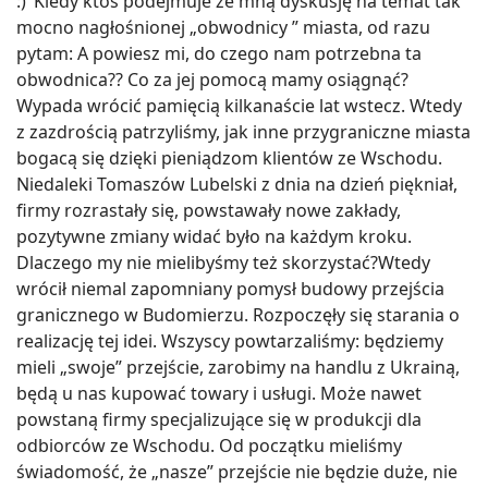
:)"Kiedy ktoś podejmuje ze mną dyskusję na temat tak
mocno nagłośnionej „obwodnicy ” miasta, od razu
pytam: A powiesz mi, do czego nam potrzebna ta
obwodnica?? Co za jej pomocą mamy osiągnąć?
Wypada wrócić pamięcią kilkanaście lat wstecz. Wtedy
z zazdrością patrzyliśmy, jak inne przygraniczne miasta
bogacą się dzięki pieniądzom klientów ze Wschodu.
Niedaleki Tomaszów Lubelski z dnia na dzień piękniał,
firmy rozrastały się, powstawały nowe zakłady,
pozytywne zmiany widać było na każdym kroku.
Dlaczego my nie mielibyśmy też skorzystać?Wtedy
wrócił niemal zapomniany pomysł budowy przejścia
granicznego w Budomierzu. Rozpoczęły się starania o
realizację tej idei. Wszyscy powtarzaliśmy: będziemy
mieli „swoje” przejście, zarobimy na handlu z Ukrainą,
będą u nas kupować towary i usługi. Może nawet
powstaną firmy specjalizujące się w produkcji dla
odbiorców ze Wschodu. Od początku mieliśmy
świadomość, że „nasze” przejście nie będzie duże, nie