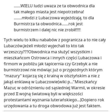
.......WIELU ludzi uwaza ze ta obwodnica dla
tak małego miasta jest niepotrzebna!
........młodzi z Lubaczowa wyjeżdzają, to dla
Burmistrza ta obwodnica.......rok jest
burmistrzem i dalej nic nie zrobił!!!!!
Tych wielu to kilku nababów z pogranicza a to nie cały
Lubaczów.Jeżeli młodzi wyjechali to kto tak
wrzeszczy???Obwodnica ma służyć wszystkim i
mieszkańcom Ostrowca i innych części Lubaczowa i
firmom w pobliżu jak tapicernia czy Grzebyk a nie
burmistrzowi nie mówiąc już o przyjezdnych którym
"mazury" kojarzą się z krainą w olsztyńskim a nie z
jakąś enklawą w Lubaczowie(wiki p..."Mieszkańcy
Mazur, w odróżnieniu od sąsiedniej Warmii, w okresie
przed II wojną światową byli w większości
protestantami wyznania luterańskiego...)Dopiero rok
urzędowania a tu droga obwodowa już jest faktem.