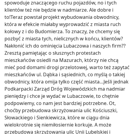
spowoduje znaczącego ruchu pojazdów, no i tych
klientów też nie będzie w nadmiarze. Ale dobre i
to!Teraz powstał projekt wybudowania obwodnicy,
która w efekcie miałaby wyprowadzić z miasta ruch
kołowy z i do Budomierza. To znaczy, że chcemy się
pozbyć z miasta tych, nielicznych w końcu, klientów?
Nakłonić ich do ominięcia Lubaczowa i naszych firm??
Zresztą pamiętając o słusznych protestach
mieszkańców osiedli na Mazurach, którzy nie chcą
mieć pod domami drogi przelotowej, warto też zapytać
mieszkańców ul. Dąbka i sąsiednich, co myślą o takiej
obwodnicy, która omija tylko część miasta…Jeśli jednak
Podkarpacki Zarząd Dróg Wojewódzkich ma nadmiar
pieniędzy i chce je wydać w Lubaczowie, to chętnie
podpowiemy, co nam jest bardziej potrzebne. Ot,
choćby przebudowa skrzyżowania ulic Kościuszki,
Słowackiego i Sienkiewicza, które w ciągu dnia
wielokrotnie się niemiłosiernie korkuje. A może
przebudowa skrzyżowania ulic Unii Lubelskiej i