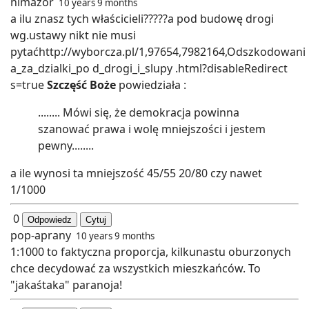
nimazór
10 years 9 months
a ilu znasz tych właścicieli?????a pod budowę drogi
wg.ustawy nikt nie musi
pytaćhttp://wyborcza.pl/1,97654,7982164,Odszkodowani
a_za_dzialki_po d_drogi_i_slupy .html?disableRedirect
s=true
Szczęść Boże
powiedziała :
........ Mówi się, że demokracja powinna
szanować prawa i wolę mniejszości i jestem
pewny........
a ile wynosi ta mniejszość 45/55 20/80 czy nawet
1/1000
0
Odpowiedz
Cytuj
pop-aprany
10 years 9 months
1:1000 to faktyczna proporcja, kilkunastu oburzonych
chce decydować za wszystkich mieszkańców. To
"jakaśtaka" paranoja!