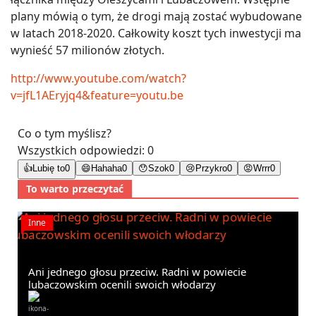
plany mówią o tym, że drogi mają zostać wybudowane
w latach 2018-2020. Całkowity koszt tych inwestycji ma
wynieść 57 milionów złotych.
http://www.youtube.com/watch?
v=jfL1AEryjq4&feature=youtu.be
Co o tym myślisz?
Wszystkich odpowiedzi:
0
👍
Lubię to
0
😄
Hahaha
0
😯
Szok
0
😢
Przykro
0
😡
Wrrr
0
To warto przeczytać
Inne
Ani jednego głosu przeciw. Radni w powiecie
lubaczowskim ocenili swoich włodarzy