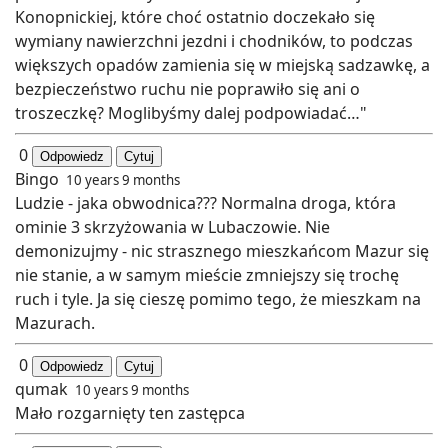
Konopnickiej, które choć ostatnio doczekało się
wymiany nawierzchni jezdni i chodników, to podczas
większych opadów zamienia się w miejską sadzawkę, a
bezpieczeństwo ruchu nie poprawiło się ani o
troszeczkę? Moglibyśmy dalej podpowiadać…"
0
Odpowiedz
Cytuj
Bingo
10 years 9 months
Ludzie - jaka obwodnica??? Normalna droga, która
ominie 3 skrzyżowania w Lubaczowie. Nie
demonizujmy - nic strasznego mieszkańcom Mazur się
nie stanie, a w samym mieście zmniejszy się trochę
ruch i tyle. Ja się cieszę pomimo tego, że mieszkam na
Mazurach.
0
Odpowiedz
Cytuj
qumak
10 years 9 months
Mało rozgarnięty ten zastępca