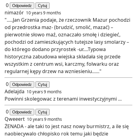
0
Odpowiedz
Cytuj
nimazór
10 years 9 months
".....Jan Grzenia podaje, że rzeczownik Mazur pochodzi
od przedrostka maz- (brudzić, smolić, mazać) –
pierwotnie słowo maź, oznaczało smołę i dziegieć,
pochodzi od zamieszkujących tutejsze lasy smolarzy –
do którego dodano przyrostek -ur....Typowa
historyczna zabudowa wiejska składała się przede
wszystkim z centrum wsi, karczmy, folwarku oraz
regularnej kępy drzew na wzniesieniu......"
0
Odpowiedz
Cytuj
Adelajda
10 years 9 months
Powinni skolegowac z terenami inwestyczyjnymi ...
0
Odpowiedz
Cytuj
Qweeert
10 years 9 months
ŻENADA - ale taki to jest nasz nowy burmistrz, a ile się
naobiecywalo chłopisko rok temu jaki będzie