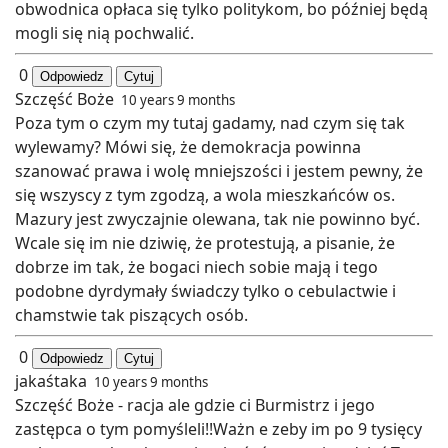
obwodnica opłaca się tylko politykom, bo później będą
mogli się nią pochwalić.
0
Odpowiedz
Cytuj
Szczęść Boże
10 years 9 months
Poza tym o czym my tutaj gadamy, nad czym się tak
wylewamy? Mówi się, że demokracja powinna
szanować prawa i wolę mniejszości i jestem pewny, że
się wszyscy z tym zgodzą, a wola mieszkańców os.
Mazury jest zwyczajnie olewana, tak nie powinno być.
Wcale się im nie dziwię, że protestują, a pisanie, że
dobrze im tak, że bogaci niech sobie mają i tego
podobne dyrdymały świadczy tylko o cebulactwie i
chamstwie tak piszących osób.
0
Odpowiedz
Cytuj
jakaśtaka
10 years 9 months
Szczęść Boże - racja ale gdzie ci Burmistrz i jego
zastępca o tym pomyśleli!!Ważn e zeby im po 9 tysięcy