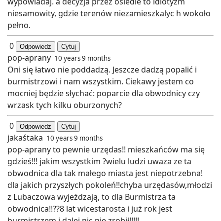
wypowiadaj. a decyzja przez osiedle to idiotyzm
niesamowity, gdzie terenów niezamieszkalyc h wokoło
pełno.
0
Odpowiedz
Cytuj
pop-aprany
10 years 9 months
Oni się łatwo nie poddadzą. Jeszcze dadzą popalić i
burmistrzowi i nam wszystkim. Ciekawy jestem co
mocniej będzie słychać: poparcie dla obwodnicy czy
wrzask tych kilku oburzonych?
0
Odpowiedz
Cytuj
jakaśtaka
10 years 9 months
pop-aprany to pewnie urzędas!! mieszkańców ma się
gdzieś!!! jakim wszystkim ?wielu ludzi uwaza ze ta
obwodnica dla tak małego miasta jest niepotrzebna!
dla jakich przyszłych pokoleń!!chyba urzędasów,młodzi
z Lubaczowa wyjeżdzają, to dla Burmistrza ta
obwodnica!!??8 lat wicestarosta i już rok jest
burmistrzem i dalej nic nie zrobił!!!!!