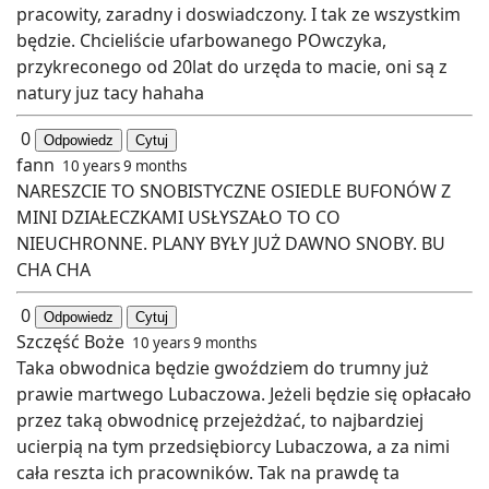
pracowity, zaradny i doswiadczony. I tak ze wszystkim
będzie. Chcieliście ufarbowanego POwczyka,
przykreconego od 20lat do urzęda to macie, oni są z
natury juz tacy hahaha
0
Odpowiedz
Cytuj
fann
10 years 9 months
NARESZCIE TO SNOBISTYCZNE OSIEDLE BUFONÓW Z
MINI DZIAŁECZKAMI USŁYSZAŁO TO CO
NIEUCHRONNE. PLANY BYŁY JUŻ DAWNO SNOBY. BU
CHA CHA
0
Odpowiedz
Cytuj
Szczęść Boże
10 years 9 months
Taka obwodnica będzie gwoździem do trumny już
prawie martwego Lubaczowa. Jeżeli będzie się opłacało
przez taką obwodnicę przejeżdżać, to najbardziej
ucierpią na tym przedsiębiorcy Lubaczowa, a za nimi
cała reszta ich pracowników. Tak na prawdę ta