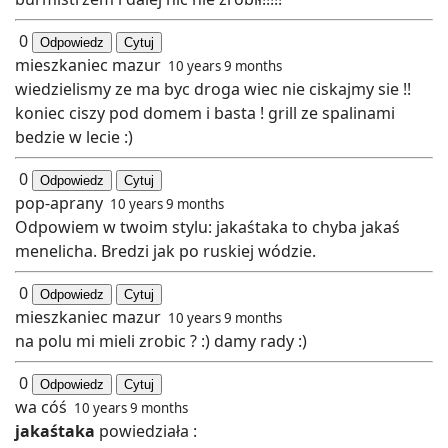
0
Odpowiedz
Cytuj
mieszkaniec mazur
10 years 9 months
wiedzielismy ze ma byc droga wiec nie ciskajmy sie !!
koniec ciszy pod domem i basta ! grill ze spalinami
bedzie w lecie :)
0
Odpowiedz
Cytuj
pop-aprany
10 years 9 months
Odpowiem w twoim stylu: jakaśtaka to chyba jakaś
menelicha. Bredzi jak po ruskiej wódzie.
0
Odpowiedz
Cytuj
mieszkaniec mazur
10 years 9 months
na polu mi mieli zrobic ? :) damy rady :)
0
Odpowiedz
Cytuj
wa cóś
10 years 9 months
jakaśtaka
powiedziała :