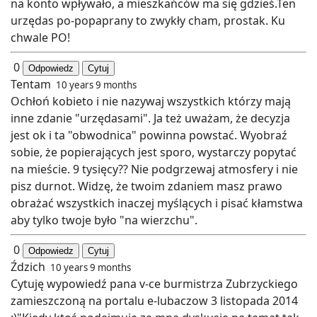
na konto wpływało, a mieszkańców ma się gdzieś.Ten
urzędas po-popaprany to zwykły cham, prostak. Ku
chwale PO!
0
Odpowiedz
Cytuj
Tentam
10 years 9 months
Ochłoń kobieto i nie nazywaj wszystkich którzy mają
inne zdanie "urzędasami". Ja też uważam, że decyzja
jest ok i ta "obwodnica" powinna powstać. Wyobraź
sobie, że popierających jest sporo, wystarczy popytać
na mieście. 9 tysięcy?? Nie podgrzewaj atmosfery i nie
pisz durnot. Widzę, że twoim zdaniem masz prawo
obrażać wszystkich inaczej myślących i pisać kłamstwa
aby tylko twoje było "na wierzchu".
0
Odpowiedz
Cytuj
Ździch
10 years 9 months
Cytuję wypowiedź pana v-ce burmistrza Zubrzyckiego
zamieszczoną na portalu e-lubaczow 3 listopada 2014