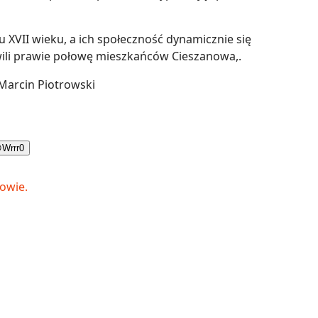
ku XVII wieku, a ich społeczność dynamicznie się
owili prawie połowę mieszkańców Cieszanowa,.
 Marcin Piotrowski

Wrrr
0