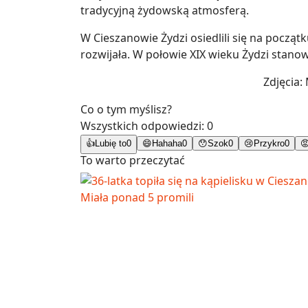
tradycyjną żydowską atmosferą.
W Cieszanowie Żydzi osiedlili się na począt
rozwijała. W połowie XIX wieku Żydzi stan
Zdjęcia:
Co o tym myślisz?
Wszystkich odpowiedzi:
0
👍
Lubię to
0
😄
Hahaha
0
😯
Szok
0
😢
Przykro
0

To warto przeczytać