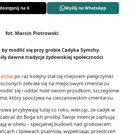
dostępnij na X
Wyślij na WhatsApp
 by modlić się przy grobie Cadyka Symchy
iły dawne tradycje żydowskiej społeczności
zanów
po raz kolejny stał się miejscem pielgrzymki
noczonych zebrała się na miejscowym cmentarzu
odlić się i oddać hołd swoim przodkom, szczególnie
ama, który spoczywa na cieszanowskim cmentarzu.
a przybywają tutaj co roku, wierząc, że cadyk w
 zabrać do Boga ich prośby. Swoje intencje zapisują
adają w ohelu – specjalnej budowli nad grobowcem
ańcach i śpiewach psalmów, wypełniając przestrzeń