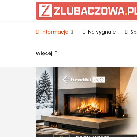
Informacje Lubaczów, p
Informacje
Na sygnale
Sp
Więcej