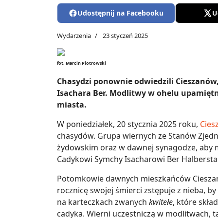
Udostępnij na Facebooku
U
Wydarzenia
23 styczeń 2025
fot. Marcin Piotrowski
Chasydzi ponownie odwiedzili Cieszanów,
Isachara Ber. Modlitwy w ohelu upamiętn
miasta.
W poniedziałek, 20 stycznia 2025 roku,
Cies
chasydów. Grupa wiernych ze Stanów Zjed
żydowskim oraz w dawnej synagodze, aby m
Cadykowi Symchy Isacharowi Ber Halberst
Potomkowie dawnych mieszkańców Cieszanow
rocznicę swojej śmierci zstępuje z nieba, by
na karteczkach zwanych
kwitełe
, które skł
cadyka. Wierni uczestniczą w modlitwach, t