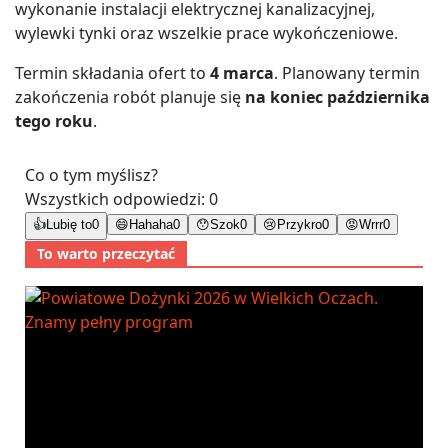
wykonanie instalacji elektrycznej kanalizacyjnej,
wylewki tynki oraz wszelkie prace wykończeniowe.
Termin składania ofert to
4 marca
. Planowany termin
zakończenia robót planuje się
na koniec października
tego roku
.
Co o tym myślisz?
Wszystkich odpowiedzi:
0
👍
Lubię to
0
😄
Hahaha
0
😯
Szok
0
😢
Przykro
0
😡
Wrrr
0
To warto przeczytać