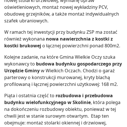
nowej stolarki drzwiowej, wymianę opraw
oświetleniowych, montaż nowej wykładziny PCV,
obudowę grzejników, a także montaż indywidualnych
szafek ubraniowych.
W ramach tej inwestycji przy budynku ZSP ma zostać
również wykonana
nowa nawierzchnia z kostki z
kostki brukowej
o łącznej powierzchni ponad 800m2.
Kolejne zadanie, na które Gmina Wielkie Oczy szuka
wykonawcy to
budowa budynku gospodarczego przy
Urzędzie Gminy
w Wielkich Oczach. Chodzi o garaż
parterowy o konstrukcji murowanej, kryty blachą
profilowaną i łącznej powierzchni użytkowej: 168 m2.
Piąta i ostatnia część to
rozbudowa i przebudowa
budynku wielofunkcyjnego w Skolinie
, która polega
na dokończeniu rozbudowy obiektu, ponieważ w tej
chwili jest w stanie surowym otwartym. Etap ten
obejmuje: montaż stolarki okiennej i drzwiowej,